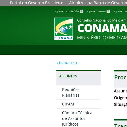
Portal do Governo Brasileiro
Atualize sua Barra de Governo
Ir para o conteúdo
1
Ir para o menu
2
Ir para o
Conselho Nacional do Meio Am
CONAM
MINISTÉRIO DO MEIO A
PÁGINA INICIAL
Proc
ASSUNTOS
Reuniões
Assun
Plenárias
Orige
CIPAM
Situaç
Câmara Técnica
de Assuntos
Jurídicos
Tram