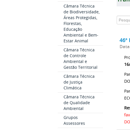
Câmara Técnica
de Biodiversidade,
Áreas Protegidas,
Florestas,
Educação
Ambiental e Bem-
46ª 
Estar Animal
Data
Câmara Técnica
de Controle
Pr
Ambiental e
16
Gestão Territorial
Pa
Câmara Técnica
DO
de Justiça
Climática
Pa
Câmara Técnica
EC
de Qualidade
Re
Ambiental
fa
Grupos
DO
Assessores