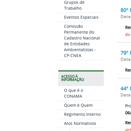
Grupos de
Trabalho
80ª 
Data
Eventos Especiais
Comissão
Re
Permanente do
do
Cadastro Nacional
de Entidades
Ambientalistas -
79ª 
CP-CNEA
Data
Re
ACESSO À
INFORMAÇÃO
44ª 
O que é o
Data
CONAMA
Quem é Quem
Pr
06
Regimento Interno
Re
Atos Normativos
vi