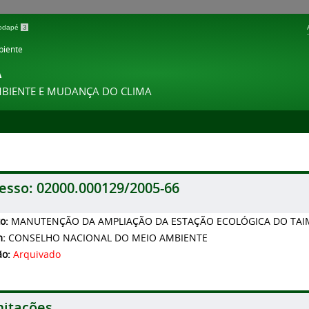
 rodapé
3
biente
A
MBIENTE E MUDANÇA DO CLIMA
esso:
02000.000129/2005-66
to:
MANUTENÇÃO DA AMPLIAÇÃO DA ESTAÇÃO ECOLÓGICA DO TAI
m:
CONSELHO NACIONAL DO MEIO AMBIENTE
ão:
Arquivado
itações