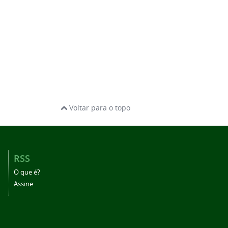
Voltar para o topo
RSS
O que é?
Assine