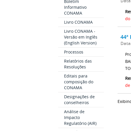
Data
Boletim
Informativo
Re
CONAMA
do
Livro CONAMA
Livro CONAMA -
44ª 
Versão em Inglês
(English Version)
Data
Processos
Pr
Relatórios das
BA
Resoluções
TO
Editais para
Re
composição do
de
CONAMA
Designações de
Exibin
conselheiros
Análise de
Impacto
Regulatório (AIR)