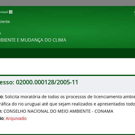
 rodapé
3
biente
A
MBIENTE E MUDANÇA DO CLIMA
esso:
02000.000128/2005-11
to:
Solicita moratória de todos os processos de licenciamento ambi
ráfica do rio uruguai até que sejam realizados e apresentados todo
m:
CONSELHO NACIONAL DO MEIO AMBIENTE - CONAMA
ão:
Arquivado