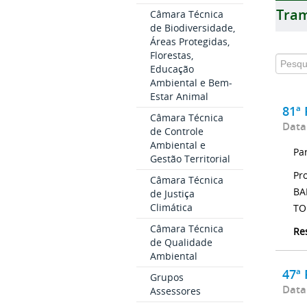
Tram
Câmara Técnica
de Biodiversidade,
Áreas Protegidas,
Florestas,
Educação
Ambiental e Bem-
Estar Animal
81ª 
Câmara Técnica
Data
de Controle
Ambiental e
Pa
Gestão Territorial
Pr
Câmara Técnica
BA
de Justiça
Climática
TO
Câmara Técnica
Re
de Qualidade
Ambiental
47ª 
Grupos
Data
Assessores