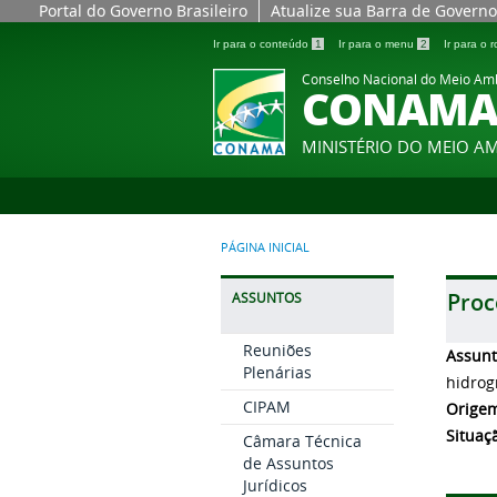
Portal do Governo Brasileiro
Atualize sua Barra de Governo
Ir para o conteúdo
1
Ir para o menu
2
Ir para o
Conselho Nacional do Meio Am
CONAM
MINISTÉRIO DO MEIO A
PÁGINA INICIAL
Proc
ASSUNTOS
Reuniões
Assun
Plenárias
hidrog
CIPAM
Orige
Situaç
Câmara Técnica
de Assuntos
Jurídicos