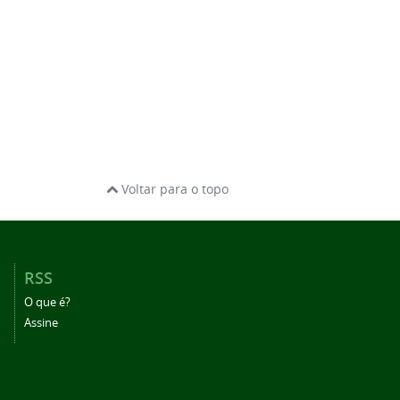
Voltar para o topo
RSS
O que é?
Assine