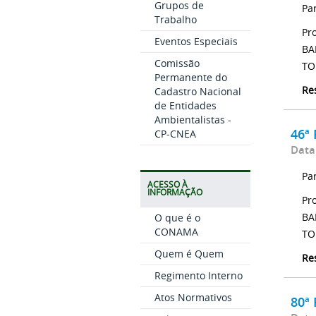
Grupos de
Pa
Trabalho
Pr
Eventos Especiais
BA
Comissão
TO
Permanente do
Re
Cadastro Nacional
de Entidades
Ambientalistas -
46ª 
CP-CNEA
Data
Pa
ACESSO À
INFORMAÇÃO
Pr
BA
O que é o
CONAMA
TO
Quem é Quem
Re
Regimento Interno
Atos Normativos
80ª 