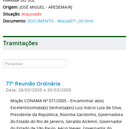
PARAÍBA DO SUL
Origem:
JOSÉ MIGUEL - APEDEMA/RJ
Situação:
Arquivado
Documento:
DOCUMENTO - Mocao071_05.html
Tramitações
77ª Reunião Ordinária
Data: 29/03/2005 a 30/03/2005
Moção CONAMA Nº 071/2005 - Encaminhar a(os)
Excelentíssimo(a)(s) Senhor(a)(es) Luiz Inácio Lula da Silva,
Presidente da República; Rosinha Garotinho, Governadora
do Estado do Rio de Janeiro; Geraldo Alckmin, Governador
do Estado de São Paulo; Aécio Neves, Governador do