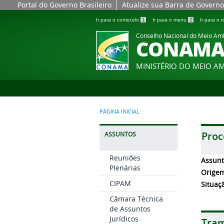
Portal do Governo Brasileiro
Atualize sua Barra de Governo
Ir para o conteúdo
1
Ir para o menu
2
Ir para o
Conselho Nacional do Meio Am
CONAM
MINISTÉRIO DO MEIO A
PÁGINA INICIAL
Proc
ASSUNTOS
Reuniões
Assun
Plenárias
Orige
CIPAM
Situaç
Câmara Técnica
de Assuntos
Jurídicos
Tram