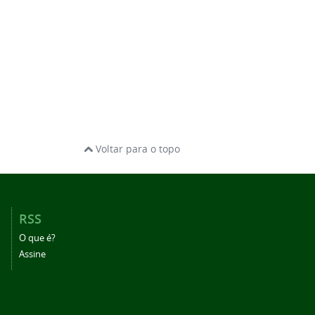
Voltar para o topo
RSS
O que é?
Assine