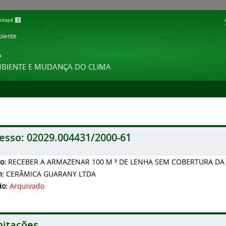
 rodapé
3
biente
A
MBIENTE E MUDANÇA DO CLIMA
esso:
02029.004431/2000-61
to:
RECEBER A ARMAZENAR 100 M ³ DE LENHA SEM COBERTURA DA
m:
CERÂMICA GUARANY LTDA
ão:
Arquivado
itações