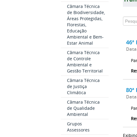
Câmara Técnica
de Biodiversidade,
Áreas Protegidas,
Florestas,
Educação
Ambiental e Bem-
46ª 
Estar Animal
Data
Câmara Técnica
de Controle
Pa
Ambiental e
Re
Gestão Territorial
Câmara Técnica
de Justiça
80ª 
Climática
Data
Câmara Técnica
Pa
de Qualidade
Ambiental
Re
Grupos
Assessores
Exibin