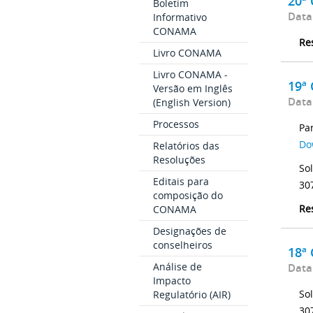
20ª
Boletim
Data
Informativo
CONAMA
Re
Livro CONAMA
Livro CONAMA -
19ª
Versão em Inglês
Data
(English Version)
Processos
Pa
Do
Relatórios das
Resoluções
So
Editais para
30
composição do
Re
CONAMA
Designações de
conselheiros
18ª
Análise de
Data
Impacto
So
Regulatório (AIR)
30