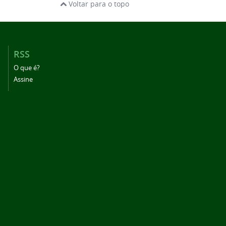
Voltar para o topo
RSS
O que é?
Assine