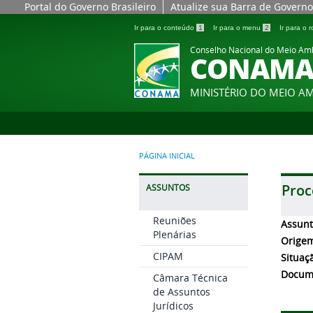
Portal do Governo Brasileiro
Atualize sua Barra de Governo
Ir para o conteúdo
1
Ir para o menu
2
Ir para o
Conselho Nacional do Meio Am
CONAM
MINISTÉRIO DO MEIO A
PÁGINA INICIAL
Proc
ASSUNTOS
Reuniões
Assun
Plenárias
Orige
CIPAM
Situaç
Docum
Câmara Técnica
de Assuntos
Jurídicos