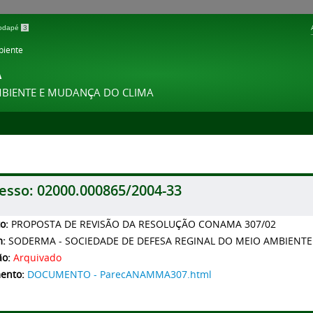
 rodapé
3
biente
A
MBIENTE E MUDANÇA DO CLIMA
esso:
02000.000865/2004-33
to:
PROPOSTA DE REVISÃO DA RESOLUÇÃO CONAMA 307/02
m:
SODERMA - SOCIEDADE DE DEFESA REGINAL DO MEIO AMBIENTE
ão:
Arquivado
ento:
DOCUMENTO - ParecANAMMA307.html