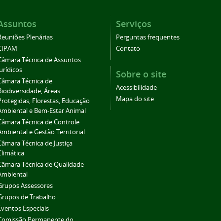
Assuntos
Serviços
Reuniões Plenárias
Perguntas frequentes
CIPAM
Contato
Câmara Técnica de Assuntos
Jurídicos
Sobre o site
Câmara Técnica de
Acessibilidade
Biodiversidade, Áreas
Mapa do site
Protegidas, Florestas, Educação
Ambiental e Bem-Estar Animal
Câmara Técnica de Controle
Ambiental e Gestão Territorial
Câmara Técnica de Justiça
Climática
Câmara Técnica de Qualidade
Ambiental
Grupos Assessores
Grupos de Trabalho
Eventos Especiais
Comissão Permanente do