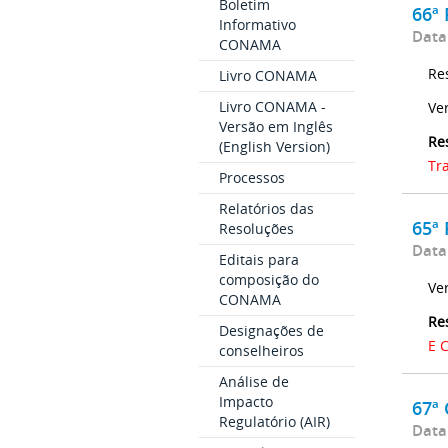
Boletim
66ª 
Informativo
Data
CONAMA
Re
Livro CONAMA
Livro CONAMA -
Ve
Versão em Inglês
Re
(English Version)
Tr
Processos
Relatórios das
65ª 
Resoluções
Data
Editais para
composição do
Ve
CONAMA
Re
Designações de
E 
conselheiros
Análise de
Impacto
67ª
Regulatório (AIR)
Data