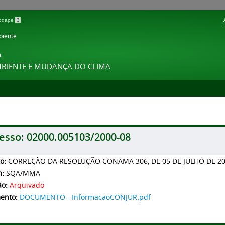
 rodapé
3
biente
A
MBIENTE E MUDANÇA DO CLIMA
esso:
02000.005103/2000-08
to:
CORREÇÃO DA RESOLUÇÃO CONAMA 306, DE 05 DE JULHO DE 20
m:
SQA/MMA
ão:
Arquivado
ento:
DOCUMENTO - InformacaoCONJUR.pdf