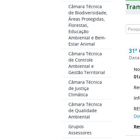
Tram
Câmara Técnica
de Biodiversidade,
Áreas Protegidas,
Florestas,
Educação
Ambiental e Bem-
Estar Animal
31ª 
Câmara Técnica
Data
de Controle
Ambiental e
No
Gestão Territorial
01
Câmara Técnica
Re
de Justiça
Climática
In
Câmara Técnica
RE
de Qualidade
Do
Ambiental
Grupos
Re
Assessores