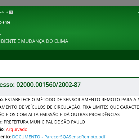
 rodapé
3
biente
A
MBIENTE E MUDANÇA DO CLIMA
esso:
02000.001560/2002-87
to:
ESTABELECE O MÉTODO DE SENSORIAMENTO REMOTO PARA A 
AMENTO DE VEÍCULOS DE CIRCULAÇÃO, FIXA LIMITES QUE CARACT
ÃO E OS COM ALTA EMISSÃO E DÁ OUTRAS PROVIDÊNCIAS
m:
PREFEITURA MUNICIPAL DE SÃO PAULO
ão:
Arquivado
ento:
DOCUMENTO - ParecerSQASensoRemoto.pdf