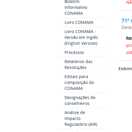
Boletim
NÃ
Informativo
CONAMA
71ª
Livro CONAMA
Data
Livro CONAMA -
Versão em Inglês
Re
(English Version)
pr
so
Processos
Relatórios das
Resoluções
Exibin
Editais para
composição do
CONAMA
Designações de
conselheiros
Análise de
Impacto
Regulatório (AIR)