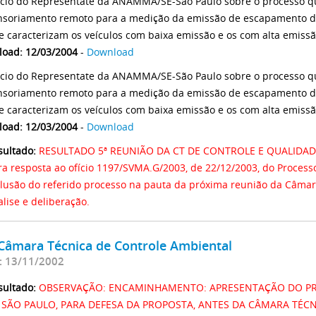
ício do Representate da ANAMMA/SE-São Paulo sobre o processo q
nsoriamento remoto para a medição da emissão de escapamento de v
e caracterizam os veículos com baixa emissão e os com alta emissão
load: 12/03/2004
-
Download
ício do Representate da ANAMMA/SE-São Paulo sobre o processo q
nsoriamento remoto para a medição da emissão de escapamento de v
e caracterizam os veículos com baixa emissão e os com alta emissão
load: 12/03/2004
-
Download
sultado:
RESULTADO 5ª REUNIÃO DA CT DE CONTROLE E QUALIDADE
ra resposta ao ofício 1197/SVMA.G/2003, de 22/12/2003, do Proces
clusão do referido processo na pauta da próxima reunião da Câmar
alise e deliberação.
 Câmara Técnica de Controle Ambiental
: 13/11/2002
sultado:
OBSERVAÇÃO: ENCAMINHAMENTO: APRESENTAÇÃO DO PR
 SÃO PAULO, PARA DEFESA DA PROPOSTA, ANTES DA CÂMARA TÉCN