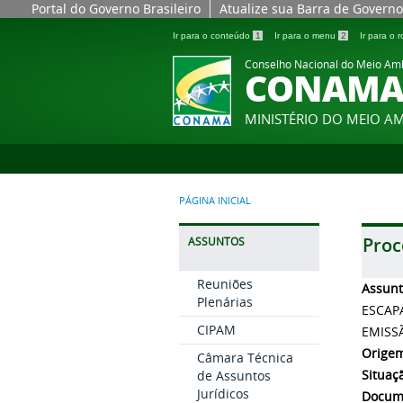
Portal do Governo Brasileiro
Atualize sua Barra de Governo
Ir para o conteúdo
1
Ir para o menu
2
Ir para o
Conselho Nacional do Meio Am
CONAM
MINISTÉRIO DO MEIO A
PÁGINA INICIAL
Proc
ASSUNTOS
Reuniões
Assun
Plenárias
ESCAP
CIPAM
EMISS
Orige
Câmara Técnica
Situaç
de Assuntos
Jurídicos
Docum