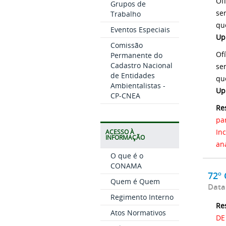
Of
Grupos de
se
Trabalho
qu
Eventos Especiais
Up
Comissão
Of
Permanente do
Cadastro Nacional
se
de Entidades
qu
Ambientalistas -
Up
CP-CNEA
Re
pa
In
ACESSO À
INFORMAÇÃO
an
O que é o
CONAMA
72º
Quem é Quem
Data
Regimento Interno
Re
Atos Normativos
DE