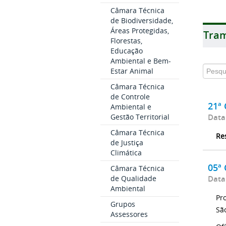
Câmara Técnica
de Biodiversidade,
Áreas Protegidas,
Tram
Florestas,
Educação
Ambiental e Bem-
Estar Animal
Câmara Técnica
de Controle
21ª 
Ambiental e
Data
Gestão Territorial
Câmara Técnica
Re
de Justiça
Climática
05ª 
Câmara Técnica
Data
de Qualidade
Ambiental
Pr
Grupos
Sã
Assessores