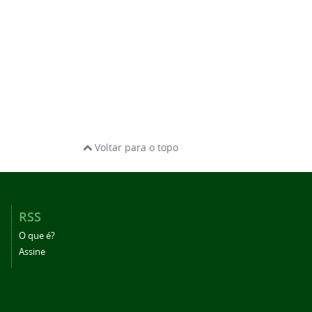
Voltar para o topo
RSS
O que é?
Assine