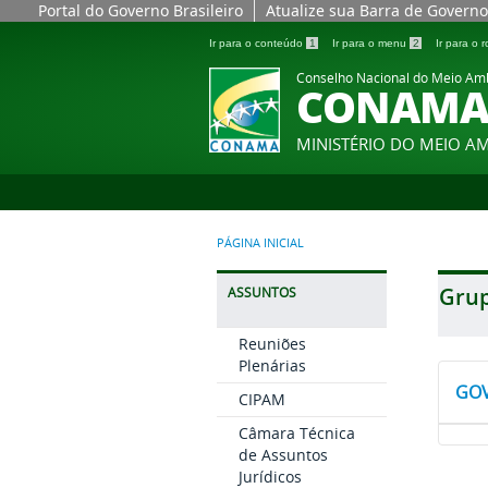
Portal do Governo Brasileiro
Atualize sua Barra de Governo
Ir para o conteúdo
1
Ir para o menu
2
Ir para o
Conselho Nacional do Meio Am
CONAM
MINISTÉRIO DO MEIO A
PÁGINA INICIAL
Grup
ASSUNTOS
Reuniões
Plenárias
GOV
CIPAM
Câmara Técnica
de Assuntos
Jurídicos