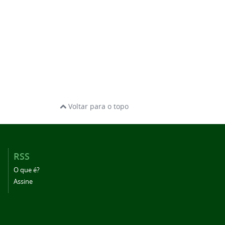
Voltar para o topo
RSS
O que é?
Assine