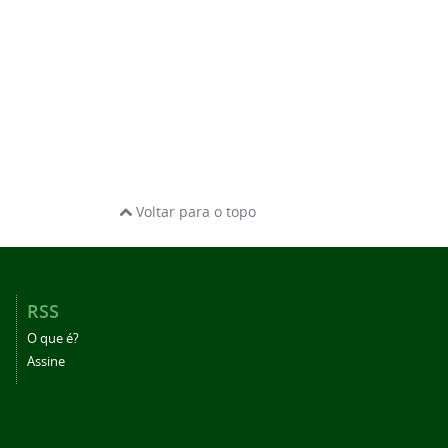
Voltar para o topo
RSS
O que é?
Assine