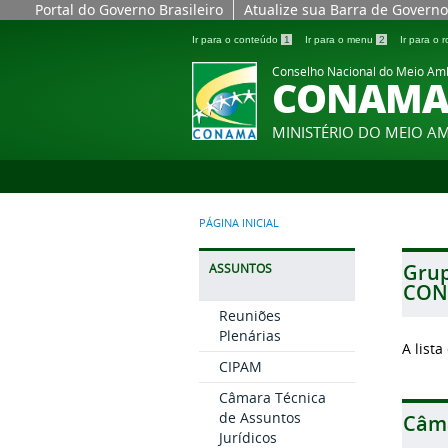
Portal do Governo Brasileiro
Atualize sua Barra de Governo
Ir para o conteúdo
1
Ir para o menu
2
Ir para o
Conselho Nacional do Meio Am
CONAM
MINISTÉRIO DO MEIO A
PÁGINA INICIAL
Grup
ASSUNTOS
CONA
Reuniões
Plenárias
A list
CIPAM
Câmara Técnica
de Assuntos
Câma
Jurídicos