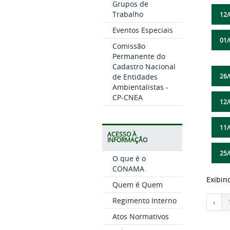
Grupos de
Trabalho
12/
Eventos Especiais
01/
Comissão
Permanente do
Cadastro Nacional
de Entidades
26/
Ambientalistas -
CP-CNEA
12/
11/
ACESSO À
INFORMAÇÃO
25/
O que é o
CONAMA
Exibin
Quem é Quem
Regimento Interno
‹
Atos Normativos