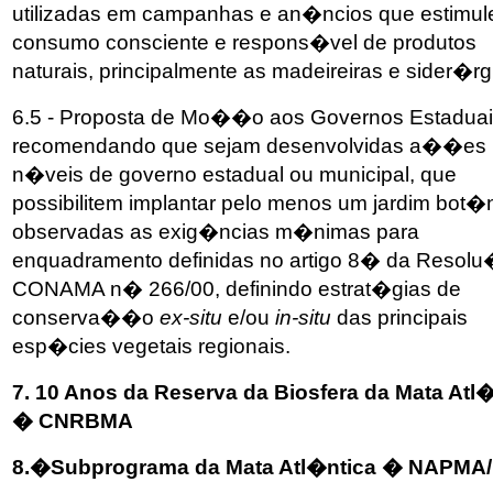
utilizadas em campanhas e an�ncios que estimul
consumo consciente e respons�vel de produtos
naturais, principalmente as madeireiras e sider�rg
6.5 - Proposta de Mo��o aos Governos Estaduai
recomendando que sejam desenvolvidas a��es
n�veis de governo estadual ou municipal, que
possibilitem implantar pelo menos um jardim bot�n
observadas as exig�ncias m�nimas para
enquadramento definidas no artigo 8� da Reso
CONAMA n� 266/00, definindo estrat�gias de
conserva��o
ex-situ
e/ou
in-situ
das principais
esp�cies vegetais regionais.
7. 10 Anos da Reserva da Biosfera da Mata Atl
� CNRBMA
8.�Subprograma da Mata Atl�ntica � NAPM