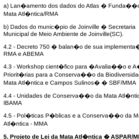
a) Lan�amento dos dados do Atlas � Funda��
Mata Atl�ntica/RMA
b) Dados do munic�pio de Joinville � Secretaria
Municipal de Meio Ambiente de Joinville(SC).
4.2 - Decreto 750 � balan�o de sua implementa
RMA e ABEMA
4.3 - Workshop cient�fico para �Avalia��o e
Priorit�rias para a Conserva��o da Biodiversid
Mata Atl�ntica e Campos Sulinos� � SBF/MMA
4.4 - Unidades de Conserva��o da Mata Atl�ntic
IBAMA
4.5 - Pol�ticas P�blicas e a Conserva��o da M
Atl�ntica - MMA
5.
Projeto de Lei da Mata Atl�ntica � ASPAR/