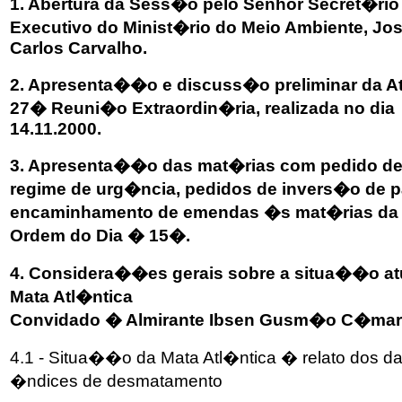
1. Abertura da Sess�o pelo Senhor Secret�rio
Executivo do Minist�rio do Meio Ambiente, J
Carlos Carvalho.
2. Apresenta��o e discuss�o preliminar da A
27� Reuni�o Extraordin�ria, realizada no dia
14.11.2000.
3. Apresenta��o das mat�rias com pedido d
regime de urg�ncia, pedidos de invers�o de p
encaminhamento de emendas �s mat�rias da
Ordem do Dia � 15�.
4. Considera��es gerais sobre a situa��o at
Mata Atl�ntica
Convidado � Almirante Ibsen Gusm�o C�ma
4.1 - Situa��o da Mata Atl�ntica � relato dos d
�ndices de desmatamento