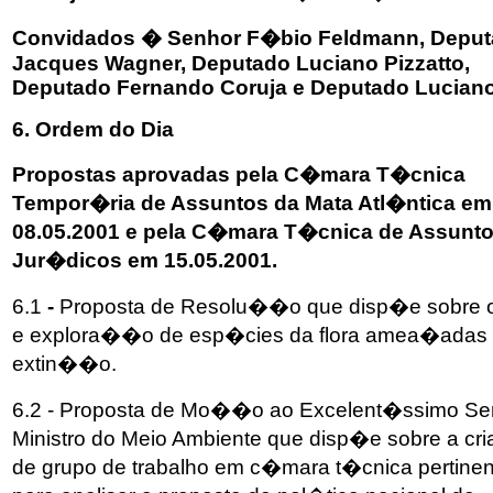
Convidados � Senhor F�bio Feldmann, Depu
Jacques Wagner, Deputado Luciano Pizzatto,
Deputado Fernando Coruja e Deputado Luciano
6. Ordem do Dia
Propostas aprovadas pela C�mara T�cnica
Tempor�ria de Assuntos da Mata Atl�ntica em
08.05.2001 e pela C�mara T�cnica de Assunt
Jur�dicos em 15.05.2001.
6.1
-
Proposta de Resolu��o que disp�e sobre o
e explora��o de esp�cies da flora amea�adas
extin��o.
6.2 - Proposta de Mo��o ao Excelent�ssimo Se
Ministro do Meio Ambiente que disp�e sobre a c
de grupo de trabalho em c�mara t�cnica pertinen