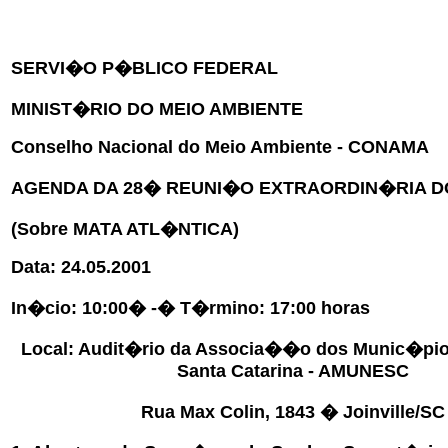
SERVI�O P�BLICO FEDERAL
MINIST�RIO DO MEIO AMBIENTE
Conselho Nacional do Meio Ambiente - CONAMA
AGENDA DA 28� REUNI�O EXTRAORDIN�RIA 
(Sobre MATA ATL�NTICA)
Data: 24.05.2001
In�cio: 10:00� -� T�rmino: 17:00 horas
Local: Audit�rio da Associa��o dos Munic�pio
Santa Catarina - AMUNESC
Rua Max Colin, 1843 � Joinville/SC