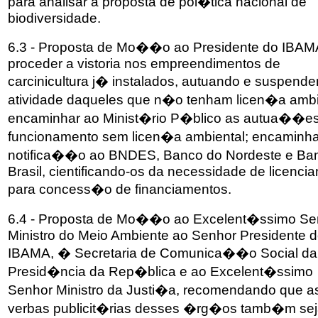
para analisar a proposta de pol�tica nacional de
biodiversidade.
6.3 - Proposta de Mo��o ao Presidente do IBAM
proceder a vistoria nos empreendimentos de
carcinicultura j� instalados, autuando e suspend
atividade daqueles que n�o tenham licen�a ambi
encaminhar ao Minist�rio P�blico as autua��es
funcionamento sem licen�a ambiental; encaminha
notifica��o ao BNDES, Banco do Nordeste e Ba
Brasil, cientificando-os da necessidade de licenci
para concess�o de financiamentos.
6.4 - Proposta de Mo��o ao Excelent�ssimo Se
Ministro do Meio Ambiente ao Senhor Presidente 
IBAMA, � Secretaria de Comunica��o Social da
Presid�ncia da Rep�blica e ao Excelent�ssimo
Senhor Ministro da Justi�a, recomendando que a
verbas publicit�rias desses �rg�os tamb�m se