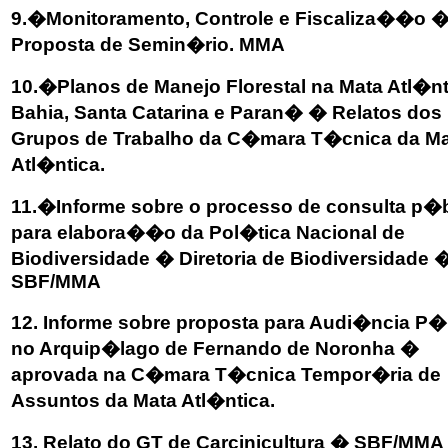
9.�Monitoramento, Controle e Fiscaliza��o 
Proposta de Semin�rio. MMA
10.�Planos de Manejo Florestal na Mata Atl�n
Bahia, Santa Catarina e Paran� � Relatos dos
Grupos de Trabalho da C�mara T�cnica da M
Atl�ntica.
11.�Informe sobre o processo de consulta p�b
para elabora��o da Pol�tica Nacional de
Biodiversidade � Diretoria de Biodiversidade 
SBF/MMA
12. Informe sobre proposta para Audi�ncia P�
no Arquip�lago de Fernando de Noronha �
aprovada na C�mara T�cnica Tempor�ria de
Assuntos da Mata Atl�ntica.
13. Relato do GT de Carcinicultura � SBF/MMA