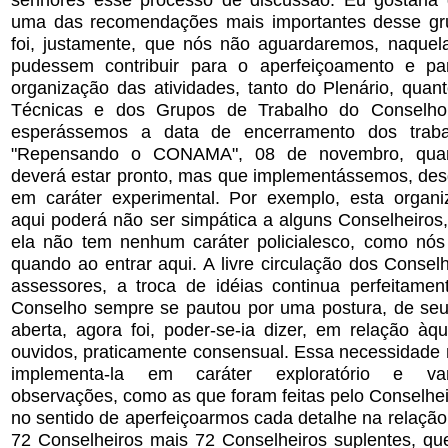
uma das recomendações mais importantes desse gru
foi, justamente, que nós não aguardaremos, naque
pudessem contribuir para o aperfeiçoamento e p
organização das atividades, tanto do Plenário, qua
Técnicas e dos Grupos de Trabalho do Conselh
esperássemos a data de encerramento dos trab
"Repensando o CONAMA", 08 de novembro, quand
deverá estar pronto, mas que implementássemos, desd
em caráter experimental. Por exemplo, esta organ
aqui poderá não ser simpática a alguns Conselheiros
ela não tem nenhum caráter policialesco, como nó
quando ao entrar aqui. A livre circulação dos Consel
assessores, a troca de idéias continua perfeitamen
Conselho sempre se pautou por uma postura, de seu
aberta, agora foi, poder-se-ia dizer, em relação àq
ouvidos, praticamente consensual. Essa necessidade
implementa-la em caráter exploratório e v
observações, como as que foram feitas pelo Conselheir
no sentido de aperfeiçoarmos cada detalhe na relaçã
72 Conselheiros mais 72 Conselheiros suplentes, q