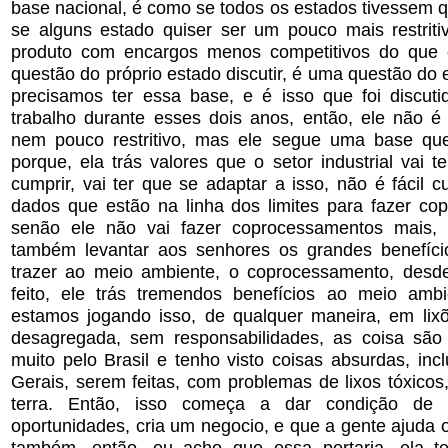
base nacional, é como se todos os estados tivessem q
se alguns estado quiser ser um pouco mais restriti
produto com encargos menos competitivos do que 
questão do próprio estado discutir, é uma questão do
precisamos ter essa base, e é isso que foi discut
trabalho durante esses dois anos, então, ele não é m
nem pouco restritivo, mas ele segue uma base qu
porque, ela trás valores que o setor industrial vai te
cumprir, vai ter que se adaptar a isso, não é fácil c
dados que estão na linha dos limites para fazer co
senão ele não vai fazer coprocessamentos mais, 
também levantar aos senhores os grandes benefíci
trazer ao meio ambiente, o coprocessamento, desd
feito, ele trás tremendos benefícios ao meio amb
estamos jogando isso, de qualquer maneira, em lix
desagregada, sem responsabilidades, as coisa são f
muito pelo Brasil e tenho visto coisas absurdas, in
Gerais, serem feitas, com problemas de lixos tóxico
terra. Então, isso começa a dar condição de 
oportunidades, cria um negocio, e que a gente ajuda
também, então, eu acho que essa portaria, ela 