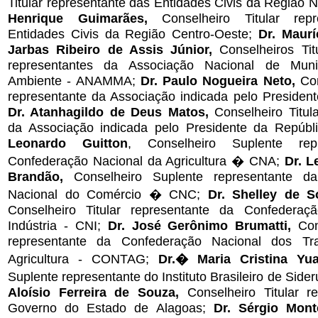
Titular representante das Entidades Civis da Região 
Henrique Guimarães,
Conselheiro Titular rep
Entidades Civis da Região Centro-Oeste;
Dr. Maurí
Jarbas Ribeiro de Assis Júnior,
Conselheiros Tit
representantes da Associação Nacional de Mun
Ambiente - ANAMMA;
Dr. Paulo Nogueira Neto,
Con
representante da Associação indicada pelo President
Dr. Atanhagildo de Deus Matos,
Conselheiro Titula
da Associação indicada pelo Presidente da Repúbli
Leonardo
Guitton
,
Conselheiro Suplente rep
Confederação Nacional da Agricultura � CNA;
Dr. L
Brandão,
Conselheiro Suplente representante d
Nacional do Comércio � CNC;
Dr. Shelley de S
Conselheiro Titular representante da Confederaç
Indústria - CNI;
Dr. José Gerônimo Brumatti,
Cons
representante da Confederação Nacional dos Tr
Agricultura - CONTAG;
Dr.� Maria Cristina Yu
Suplente representante do Instituto Brasileiro de Side
Aloísio Ferreira de Souza,
Conselheiro Titular r
Governo do Estado de Alagoas;
Dr. Sérgio Monte