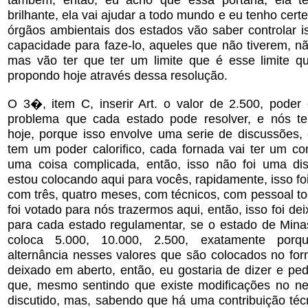
brilhante, ela vai ajudar a todo mundo e eu tenho cert
órgãos ambientais dos estados vão saber controlar i
capacidade para faze-lo, aqueles que não tiverem, nã
mas vão ter que ter um limite que é esse limite 
propondo hoje através dessa resolução.
O 3�, item C, inserir Art. o valor de 2.500, poder 
problema que cada estado pode resolver, e nós t
hoje, porque isso envolve uma serie de discussões, 
tem um poder calorifico, cada fornada vai ter um con
uma coisa complicada, então, isso não foi uma di
estou colocando aqui para vocês, rapidamente, isso f
com três, quatro meses, com técnicos, com pessoal to
foi votado para nós trazermos aqui, então, isso foi de
para cada estado regulamentar, se o estado de Minas
coloca 5.000, 10.000, 2.500, exatamente porq
alternância nesses valores que são colocados no forn
deixado em aberto, então, eu gostaria de dizer e pe
que, mesmo sentindo que existe modificações no neg
discutido, mas, sabendo que há uma contribuição téc