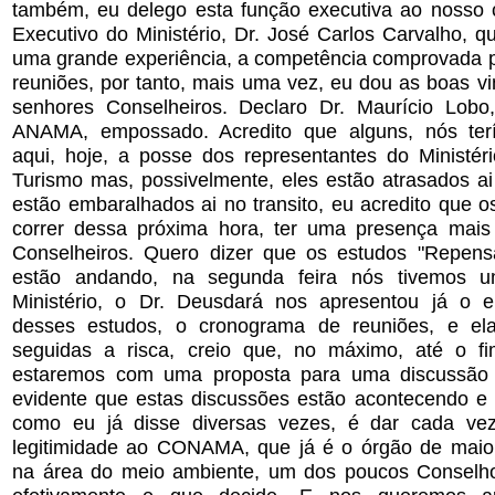
também, eu delego esta função executiva ao nosso c
Executivo do Ministério, Dr. José Carlos Carvalho, 
uma grande experiência, a competência comprovada pa
reuniões, por tanto, mais uma vez, eu dou as boas v
senhores Conselheiros. Declaro Dr. Maurício Lobo
ANAMA, empossado. Acredito que alguns, nós te
aqui, hoje, a posse dos representantes do Ministér
Turismo mas, possivelmente, eles estão atrasados ai
estão embaralhados ai no transito, eu acredito que 
correr dessa próxima hora, ter uma presença mais
Conselheiros. Quero dizer que os estudos "Repe
estão andando, na segunda feira nós tivemos 
Ministério, o Dr. Deusdará nos apresentou já o 
desses estudos, o cronograma de reuniões, e el
seguidas a risca, creio que, no máximo, até o f
estaremos com uma proposta para uma discussão
evidente que estas discussões estão acontecendo e o
como eu já disse diversas vezes, é dar cada ve
legitimidade ao CONAMA, que já é o órgão de maio
na área do meio ambiente, um dos poucos Conselho