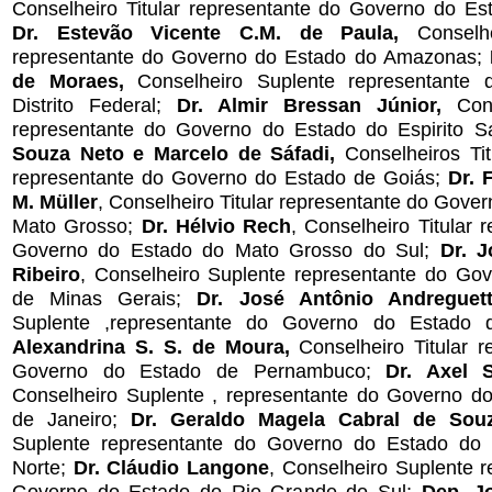
Conselheiro Titular representante do Governo do E
Dr. Estevão Vicente C.M. de Paula,
Conselhe
representante do Governo do Estado do Amazonas;
de Moraes,
Conselheiro Suplente representante
Distrito Federal;
Dr. Almir Bressan Júnior,
Conse
representante do Governo do Estado do Espirito S
Souza Neto e Marcelo de Sáfadi,
Conselheiros Tit
representante do Governo do Estado de Goiás;
Dr. 
M. Müller
, Conselheiro Titular representante do Gove
Mato Grosso;
Dr. Hélvio Rech
, Conselheiro Titular 
Governo do Estado do Mato Grosso do Sul;
Dr. J
Ribeiro
, Conselheiro Suplente representante do Go
de Minas Gerais;
Dr. José Antônio Andreguet
Suplente ,representante do Governo do Estado
Alexandrina S. S. de Moura,
Conselheiro Titular 
Governo do Estado de Pernambuco;
Dr. Axel 
Conselheiro Suplente , representante do Governo d
de Janeiro;
Dr. Geraldo Magela Cabral de Sou
Suplente representante do Governo do Estado do
Norte;
Dr. Cláudio Langone
, Conselheiro Suplente 
Governo do Estado do Rio Grande do Sul;
Dep. J