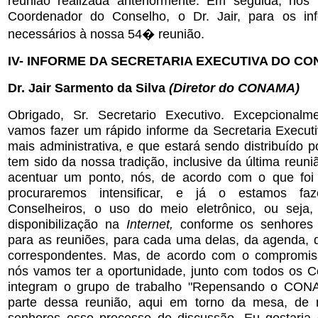
reunião realizada anteriormente. Em seguida, nós
Coordenador do Conselho, o Dr. Jair, para os inf
necessários à nossa 54� reunião.
IV- INFORME DA SECRETARIA EXECUTIVA DO CO
Dr. Jair Sarmento da Silva
(Diretor do CONAMA)
Obrigado, Sr. Secretario Executivo. Excepcionalm
vamos fazer um rápido informe da Secretaria Executi
mais administrativa, e que estará sendo distribuído po
tem sido da nossa tradição, inclusive da última reun
acentuar um ponto, nós, de acordo com o que foi 
procuraremos intensificar, e já o estamos f
Conselheiros, o uso do meio eletrônico, ou seja
disponibilização na
Internet,
conforme os senhores 
para as reuniões, para cada uma delas, da agenda,
correspondentes. Mas, de acordo com o compromis
nós vamos ter a oportunidade, junto com todos os C
integram o grupo de trabalho "Repensando o CONA
parte dessa reunião, aqui em torno da mesa, de r
senhores esse processo de discussão. Eu gostaria