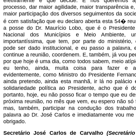
efetivamente e que decide. E nos queremos ap
processo, dar maior agilidade, maior transparência e
maior participação dos diversos seguimentos da soci
é com satisfação que eu declaro aberta esta 54� reuni
a posse do Dr. Maurício Lobo, que é o Presidente
Nacional dos Municípios e Meio Ambiente, u
importantíssima, que tem, por parte do ministério,
pode ser dado institucional, e eu passo a palavra, 
continue a reunião, coordenem. E, também, já vou pe
por que hoje é uma dia, como todos sabem, meio atípi
eu tenho, ainda, muita coisa para fazer e ai
evidentemente, como Ministro do Presidente Fernan
ainda pretendo, ainda esta manhã, ir lá no palácio 
solidariedade política ao Presidente, acho que é 
portanto, hoje, eu não posso ficar o tempo que eu de
próxima reunião, no mês que vem, eu espero não só f
mas, também, participar na condução dos trabalh
palavra ao Dr. José Carlos e imediatamente vou me r
obrigado.
Secretário José Carlos de Carvalho
(Secretári