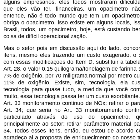
alguns empresários, eles todos mostraram dificul
que eles vão ter, financeiras, um opacimetro não
entende, não é todo mundo que tem um opacimetro 
obriga o opacimetro, isso existe em alguns locais, is
Brasil, todos, um opacimetro, hoje, está custando b
coisa de difícil operacionalização.
Mas o setor pois em discussão aqui do lado, conc
itens, mesmo eles trazendo um custo exagerado, o 
com essas modificações do Item D, substituir a tabel
Art. 28, o valor 0,15 quilograma/tonelagem de farinha s
7% de oxigênio, por 70 miligrama normal por metro cub
11% de oxigênio. Existe, sim, tecnologia, ela cus
tecnologia para quase tudo, a medida que você come
muito, essa tecnologia passa ter um custo exorbitante.
Art. 33 monitoramento continuo de NOx; retirar o pa
Art. 34; que seria no Art. 33 monitoramento conti
particulado através do uso do opacimetro, q
principalmente ao setor; retirar parâmetro material par
34. Todos esses itens, então, eu estou de acordo c
agradeço ai a proposta de enriquecimento do nosso t