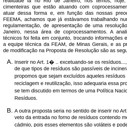
realidade lá no Rio de Janeiro, nós temos, hoje,
cimenteiras que estão atuando com coprocessame
atuar dessa forma e, em função das nossas preo
FEEMA, achamos que já estávamos trabalhando nu
regulamentação, de apresentação de uma resolução
Janeiro, nessa área de coprocessamentos. A anal
técnicos foi feita em conjunto, trocando informações
a equipe técnica da FEAM, de Minas Gerais, e as pr
de modificação na Proposta de Resolução são as segu
Inserir no Art. 1� .. excetuando-se os resíduos...,
de que tipos de resíduos são passíveis de incine
propomos que sejam excluídos aqueles resíduos 
reciclagem e reutilização, isso adequaria essa p
se tem discutido em termos de uma Política Naci
Resíduos.
A outra proposta seria no sentido de inserir no Ar
veto da entrada no forno de resíduos contendo mer
cádmio, pois esses elementos são voláteis e pod