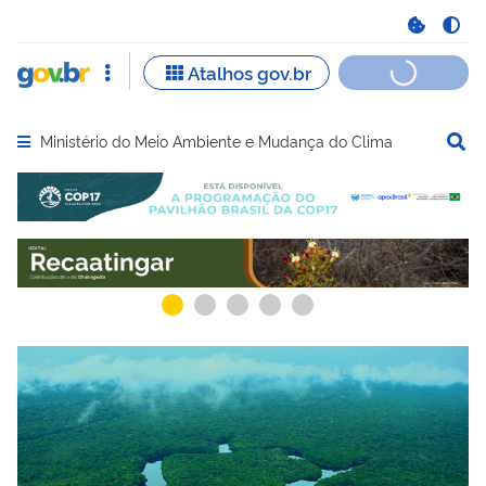
Ministério do Meio Ambiente e Mudança do Clima
Abrir menu principal de navegação
Serviços mais acessados do govbr
Serviços e