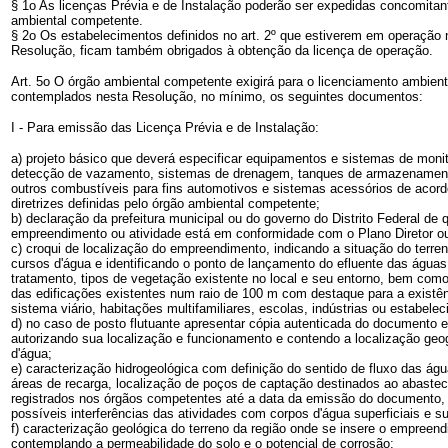
§ 1o As licenças Prévia e de Instalação poderão ser expedidas concomitant
ambiental competente.
§ 2o Os estabelecimentos definidos no art. 2º que estiverem em operação 
Resolução, ficam também obrigados à obtenção da licença de operação.
Art. 5o O órgão ambiental competente exigirá para o licenciamento ambien
contemplados nesta Resolução, no mínimo, os seguintes documentos:
I - Para emissão das Licença Prévia e de Instalação:
a) projeto básico que deverá especificar equipamentos e sistemas de moni
detecção de vazamento, sistemas de drenagem, tanques de armazenamento
outros combustíveis para fins automotivos e sistemas acessórios de aco
diretrizes definidas pelo órgão ambiental competente;
b) declaração da prefeitura municipal ou do governo do Distrito Federal de q
empreendimento ou atividade está em conformidade com o Plano Diretor ou 
c) croqui de localização do empreendimento, indicando a situação do terre
cursos d'água e identificando o ponto de lançamento do efluente das água
tratamento, tipos de vegetação existente no local e seu entorno, bem com
das edificações existentes num raio de 100 m com destaque para a existênc
sistema viário, habitações multifamiliares, escolas, indústrias ou estabele
d) no caso de posto flutuante apresentar cópia autenticada do documento e
autorizando sua localização e funcionamento e contendo a localização geog
d'água;
e) caracterização hidrogeológica com definição do sentido de fluxo das águ
áreas de recarga, localização de poços de captação destinados ao abastec
registrados nos órgãos competentes até a data da emissão do documento, 
possíveis interferências das atividades com corpos d'água superficiais e s
f) caracterização geológica do terreno da região onde se insere o empreen
contemplando a permeabilidade do solo e o potencial de corrosão;