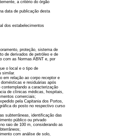
emente, a critério do órgão
na data de publicação desta
tal dos estabelecimentos
toramento, proteção, sistema de
 de derivados de petróleo e de
rdo com as Normas ABNT e, por
ue o local e o tipo de
similar.
no em relação ao corpo receptor e
s domésticas e residuárias após
o contemplando a caracterização
ia de clínicas médicas, hospitais,
cimentos comerciais;
xpedido pela Capitania dos Portos,
ráfica do posto no respectivo curso
as subterrâneas, identificação das
imento público ou privado
no raio de 100 m, considerando as
ubterrâneos;
dimento com análise de solo,