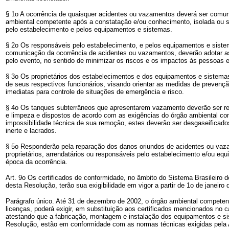
§ 1o A ocorrência de quaisquer acidentes ou vazamentos deverá ser comu
ambiental competente após a constatação e/ou conhecimento, isolada ou s
pelo estabelecimento e pelos equipamentos e sistemas.
§ 2o Os responsáveis pelo estabelecimento, e pelos equipamentos e sist
comunicação da ocorrência de acidentes ou vazamentos, deverão adotar a
pelo evento, no sentido de minimizar os riscos e os impactos às pessoas 
§ 3o Os proprietários dos estabelecimentos e dos equipamentos e sistema
de seus respectivos funcionários, visando orientar as medidas de prevenç
imediatas para controle de situações de emergência e risco.
§ 4o Os tanques subterrâneos que apresentarem vazamento deverão ser r
e limpeza e dispostos de acordo com as exigências do órgão ambiental c
impossibilidade técnica de sua remoção, estes deverão ser desgaseificado
inerte e lacrados.
§ 5o Responderão pela reparação dos danos oriundos de acidentes ou vaz
proprietários, arrendatários ou responsáveis pelo estabelecimento e/ou eq
época da ocorrência.
Art. 9o Os certificados de conformidade, no âmbito do Sistema Brasileiro de 
desta Resolução, terão sua exigibilidade em vigor a partir de 1o de janeiro 
Parágrafo único. Até 31 de dezembro de 2002, o órgão ambiental competen
licenças, poderá exigir, em substituição aos certificados mencionados no ca
atestando que a fabricação, montagem e instalação dos equipamentos e si
Resolução, estão em conformidade com as normas técnicas exigidas pela 