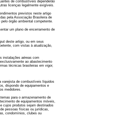
utuantes de combustíveis dependerão
tras licenças legalmente exigíveis.
ndimentos previstos neste artigo
das pela Associação Brasileira de
 pelo órgão ambiental competente.
sentar um plano de encerramento de
put deste artigo, ou em seus
etente, com vistas à atualização,
as instalações aéreas com
s exclusivamente ao abastecimento
mas técnicas brasileiras em vigor,
 varejista de combustíveis líquidos
vos, dispondo de equipamentos e
os medidores.
istemas para o armazenamento de
astecimento de equipamentos móveis,
 e cujos produtos sejam destinados
de pessoas físicas ou jurídicas,
as, condomínios, clubes ou