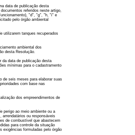
na data de publicação desta
documentos referidos neste artigo,
uncionamento), "d", "g", "h, "i" e
icitado pelo órgão ambiental
e utilizarem tanques recuperados
enciamento ambiental dos
ção desta Resolução.
 da data de publicação desta
ações mínimas para o cadastramento
o de seis meses para elaborar suas
e prioridades com base nas
iscalização dos empreendimentos de
e perigo ao meio ambiente ou a
, arrendatários ou responsáveis
ores de combustível que abastecem
idas para controle da situação
s exigências formuladas pelo órgão