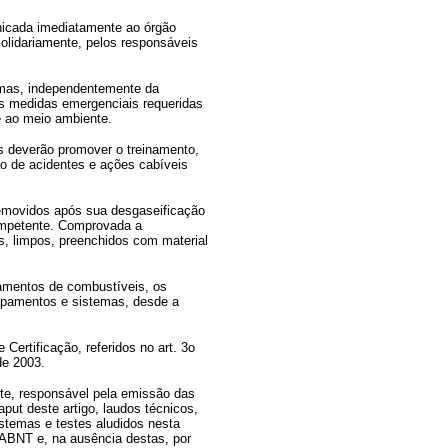
nicada imediatamente ao órgão
olidariamente, pelos responsáveis
emas, independentemente da
s medidas emergenciais requeridas
e ao meio ambiente.
s deverão promover o treinamento,
ão de acidentes e ações cabíveis
emovidos após sua desgaseificação
ompetente. Comprovada a
s, limpos, preenchidos com material
amentos de combustíveis, os
uipamentos e sistemas, desde a
Certificação, referidos no art. 3o
de 2003.
te, responsável pela emissão das
put deste artigo, laudos técnicos,
stemas e testes aludidos nesta
ABNT e, na ausência destas, por