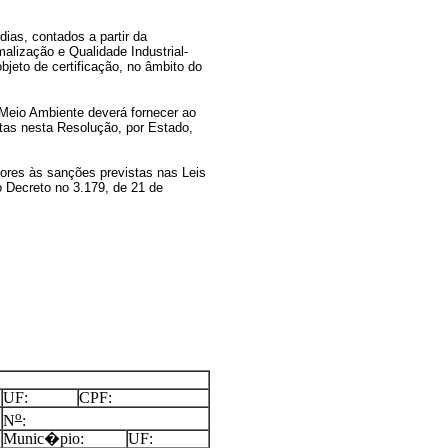
dias, contados a partir da
malização e Qualidade Industrial-
jeto de certificação, no âmbito do
o Meio Ambiente deverá fornecer ao
as nesta Resolução, por Estado,
tores às sanções previstas nas Leis
o Decreto no 3.179, de 21 de
UF:
CPF:
o
N
:
Munic�pio:
UF: