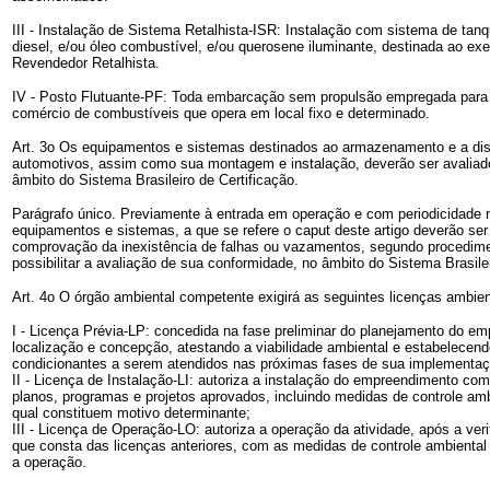
III - Instalação de Sistema Retalhista-ISR: Instalação com sistema de ta
diesel, e/ou óleo combustível, e/ou querosene iluminante, destinada ao exe
Revendedor Retalhista.
IV - Posto Flutuante-PF: Toda embarcação sem propulsão empregada para 
comércio de combustíveis que opera em local fixo e determinado.
Art. 3o Os equipamentos e sistemas destinados ao armazenamento e a dis
automotivos, assim como sua montagem e instalação, deverão ser avaliad
âmbito do Sistema Brasileiro de Certificação.
Parágrafo único. Previamente à entrada em operação e com periodicidade n
equipamentos e sistemas, a que se refere o caput deste artigo deverão ser
comprovação da inexistência de falhas ou vazamentos, segundo procedime
possibilitar a avaliação de sua conformidade, no âmbito do Sistema Brasilei
Art. 4o O órgão ambiental competente exigirá as seguintes licenças ambien
I - Licença Prévia-LP: concedida na fase preliminar do planejamento do 
localização e concepção, atestando a viabilidade ambiental e estabelecend
condicionantes a serem atendidos nas próximas fases de sua implementaç
II - Licença de Instalação-LI: autoriza a instalação do empreendimento co
planos, programas e projetos aprovados, incluindo medidas de controle am
qual constituem motivo determinante;
III - Licença de Operação-LO: autoriza a operação da atividade, após a ver
que consta das licenças anteriores, com as medidas de controle ambiental
a operação.