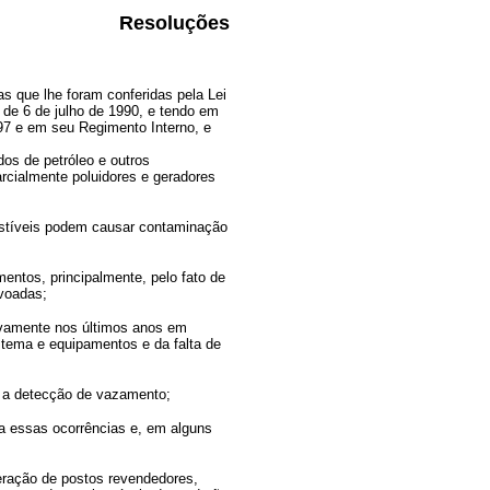
Resoluções
que lhe foram conferidas pela Lei
 de 6 de julho de 1990, e tendo em
7 e em seu Regimento Interno, e
os de petróleo e outros
cialmente poluidores e geradores
ustíveis podem causar contaminação
entos, principalmente, pelo fato de
voadas;
ivamente nos últimos anos em
stema e equipamentos e da falta de
a a detecção de vazamento;
 a essas ocorrências e, em alguns
peração de postos revendedores,