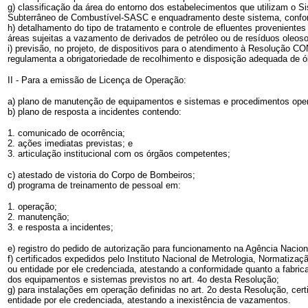
g) classificação da área do entorno dos estabelecimentos que utilizam o
Subterrâneo de Combustível-SASC e enquadramento deste sistema, conf
h) detalhamento do tipo de tratamento e controle de efluentes proveniente
áreas sujeitas a vazamento de derivados de petróleo ou de resíduos oleos
i) previsão, no projeto, de dispositivos para o atendimento à Resolução 
regulamenta a obrigatoriedade de recolhimento e disposição adequada de ól
II - Para a emissão de Licença de Operação:
a) plano de manutenção de equipamentos e sistemas e procedimentos oper
b) plano de resposta a incidentes contendo:
1. comunicado de ocorrência;
2. ações imediatas previstas; e
3. articulação institucional com os órgãos competentes;
c) atestado de vistoria do Corpo de Bombeiros;
d) programa de treinamento de pessoal em:
1. operação;
2. manutenção;
3. e resposta a incidentes;
e) registro do pedido de autorização para funcionamento na Agência Nacio
f) certificados expedidos pelo Instituto Nacional de Metrologia, Normatiza
ou entidade por ele credenciada, atestando a conformidade quanto a fabr
dos equipamentos e sistemas previstos no art. 4o desta Resolução;
g) para instalações em operação definidas no art. 2o desta Resolução, ce
entidade por ele credenciada, atestando a inexistência de vazamentos.