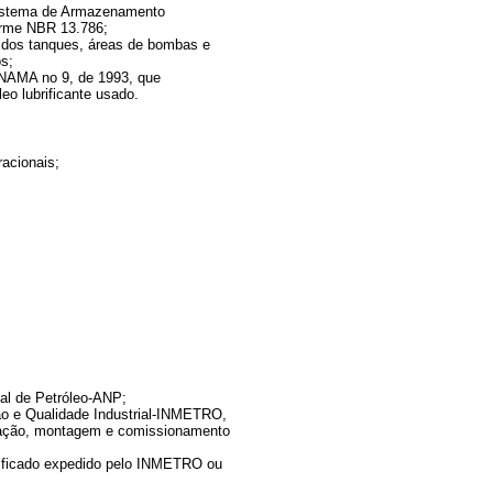
 Sistema de Armazenamento
orme NBR 13.786;
s dos tanques, áreas de bombas e
os;
CONAMA no 9, de 1993, que
eo lubrificante usado.
acionais;
nal de Petróleo-ANP;
ção e Qualidade Industrial-INMETRO,
icação, montagem e comissionamento
rtificado expedido pelo INMETRO ou