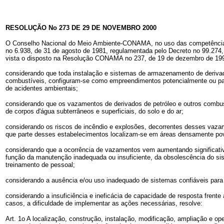
RESOLUÇÃO No 273 DE 29 DE NOVEMBRO 2000
O Conselho Nacional do Meio Ambiente-CONAMA, no uso das competências 
no 6.938, de 31 de agosto de 1981, regulamentada pelo Decreto no 99.274,
vista o disposto na Resolução CONAMA no 237, de 19 de dezembro de 199
considerando que toda instalação e sistemas de armazenamento de derivad
combustíveis, configuram-se como empreendimentos potencialmente ou par
de acidentes ambientais;
considerando que os vazamentos de derivados de petróleo e outros comb
de corpos d'água subterrâneos e superficiais, do solo e do ar;
considerando os riscos de incêndio e explosões, decorrentes desses vazam
que parte desses estabelecimentos localizam-se em áreas densamente po
considerando que a ocorrência de vazamentos vem aumentando significat
função da manutenção inadequada ou insuficiente, da obsolescência do si
treinamento de pessoal;
considerando a ausência e/ou uso inadequado de sistemas confiáveis par
considerando a insuficiência e ineficácia de capacidade de resposta frente
casos, a dificuldade de implementar as ações necessárias, resolve:
Art. 1o A localização, construção, instalação, modificação, ampliação e o