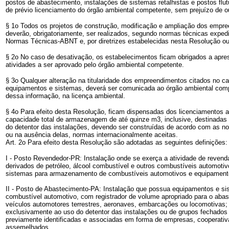
postos de abastecimento, instalações de sistemas retalhistas e postos fl
de prévio licenciamento do órgão ambiental competente, sem prejuízo de ou
§ 1o Todos os projetos de construção, modificação e ampliação dos empree
deverão, obrigatoriamente, ser realizados, segundo normas técnicas expedi
Normas Técnicas-ABNT e, por diretrizes estabelecidas nesta Resolução ou
§ 2o No caso de desativação, os estabelecimentos ficam obrigados a apre
atividades a ser aprovado pelo órgão ambiental competente.
§ 3o Qualquer alteração na titularidade dos empreendimentos citados no ca
equipamentos e sistemas, deverá ser comunicada ao órgão ambiental comp
dessa informação, na licença ambiental.
§ 4o Para efeito desta Resolução, ficam dispensadas dos licenciamentos 
capacidade total de armazenagem de até quinze m3, inclusive, destinada
do detentor das instalações, devendo ser construídas de acordo com as nor
ou na ausência delas, normas internacionalmente aceitas.
Art. 2o Para efeito desta Resolução são adotadas as seguintes definições:
I - Posto Revendedor-PR: Instalação onde se exerça a atividade de revenda
derivados de petróleo, álcool combustível e outros combustíveis automoti
sistemas para armazenamento de combustíveis automotivos e equipament
II - Posto de Abastecimento-PA: Instalação que possua equipamentos e s
combustível automotivo, com registrador de volume apropriado para o ab
veículos automotores terrestres, aeronaves, embarcações ou locomotivas;
exclusivamente ao uso do detentor das instalações ou de grupos fechados 
previamente identificadas e associadas em forma de empresas, cooperativ
assemelhados.