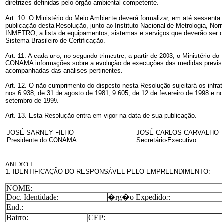
diretrizes definidas pelo órgão ambiental competente.
Art. 10. O Ministério do Meio Ambiente deverá formalizar, em até sessenta 
publicação desta Resolução, junto ao Instituto Nacional de Metrologia, Nor
INMETRO, a lista de equipamentos, sistemas e serviços que deverão ser ob
Sistema Brasileiro de Certificação.
Art. 11. A cada ano, no segundo trimestre, a partir de 2003, o Ministério d
CONAMA informações sobre a evolução de execuções das medidas previst
acompanhadas das análises pertinentes.
Art. 12. O não cumprimento do disposto nesta Resolução sujeitará os infra
nos 6.938, de 31 de agosto de 1981; 9.605, de 12 de fevereiro de 1998 e n
setembro de 1999.
Art. 13. Esta Resolução entra em vigor na data de sua publicação.
JOSÉ SARNEY FILHO
JOSÉ CARLOS CARVALHO
Presidente do CONAMA
Secretário-Executivo
ANEXO I
1. IDENTIFICAÇÃO DO RESPONSÁVEL PELO EMPREENDIMENTO:
NOME:
Doc. Identidade:
�rg�o Expedidor:
End.:
Bairro:
CEP: