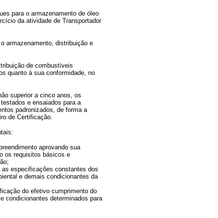
nques para o armazenamento de óleo
rcício da atividade de Transportador
o armazenamento, distribuição e
tribuição de combustíveis
os quanto à sua conformidade, no
ão superior a cinco anos, os
 testados e ensaiados para a
ntos padronizados, de forma a
ro de Certificação.
tais:
empreendimento aprovando sua
o os requisitos básicos e
ão;
m as especificações constantes dos
biental e demais condicionantes da
ificação do efetivo cumprimento do
 e condicionantes determinados para