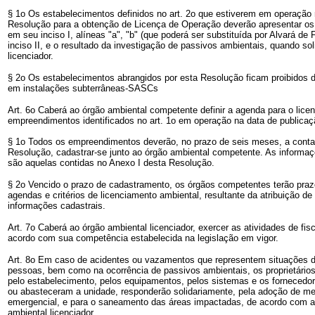
§ 1o Os estabelecimentos definidos no art. 2o que estiverem em operação 
Resolução para a obtenção de Licença de Operação deverão apresentar os 
em seu inciso I, alíneas "a", "b" (que poderá ser substituída por Alvará de F
inciso II, e o resultado da investigação de passivos ambientais, quando sol
licenciador.
§ 2o Os estabelecimentos abrangidos por esta Resolução ficam proibidos d
em instalações subterrâneas-SASCs
Art. 6o Caberá ao órgão ambiental competente definir a agenda para o lic
empreendimentos identificados no art. 1o em operação na data de publica
§ 1o Todos os empreendimentos deverão, no prazo de seis meses, a contar
Resolução, cadastrar-se junto ao órgão ambiental competente. As inform
são aquelas contidas no Anexo I desta Resolução.
§ 2o Vencido o prazo de cadastramento, os órgãos competentes terão praz
agendas e critérios de licenciamento ambiental, resultante da atribuição d
informações cadastrais.
Art. 7o Caberá ao órgão ambiental licenciador, exercer as atividades de f
acordo com sua competência estabelecida na legislação em vigor.
Art. 8o Em caso de acidentes ou vazamentos que representem situações d
pessoas, bem como na ocorrência de passivos ambientais, os proprietários
pelo estabelecimento, pelos equipamentos, pelos sistemas e os forneced
ou abasteceram a unidade, responderão solidariamente, pela adoção de med
emergencial, e para o saneamento das áreas impactadas, de acordo com a
ambiental licenciador.