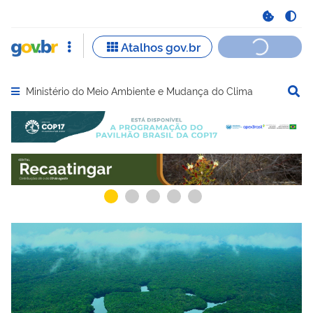
Ministério do Meio Ambiente e Mudança do Clima
Abrir menu principal de navegação
Serviços recomendados para você
Serviços ma