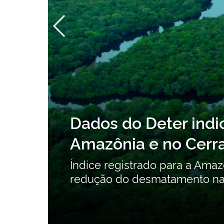
Consu
esmatamento na
Orgân
contr
rodes também aponta
Consult
intenci