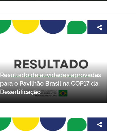
Resultado de atividades aprovadas
para o Pavilhão Brasil na COP17 da
Desertificação