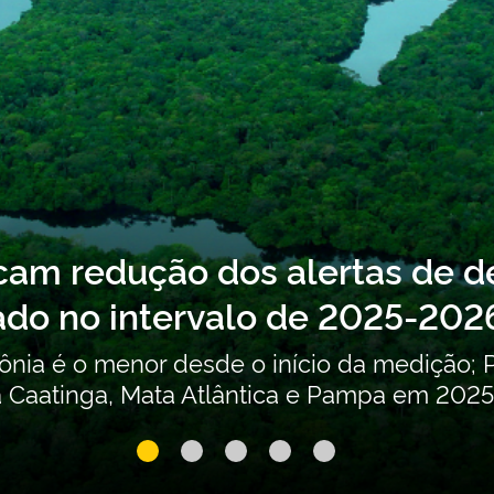
lta pública sobre o Segundo 
icos Persistentes (POPs) não 
ibuições
a pública recebe contribuições para a atua
onais até 24 de agosto