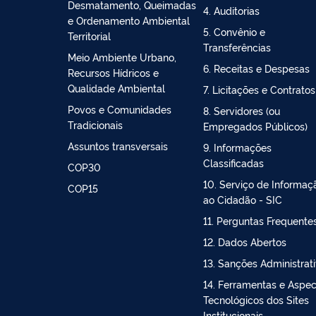
Bioeconomia
2. Ações e Programas
Controle do
3. Participação Social
Desmatamento, Queimadas
4. Auditorias
e Ordenamento Ambiental
5. Convênio e
Territorial
Transferências
Meio Ambiente Urbano,
6. Receitas e Despesas
Recursos Hídricos e
Qualidade Ambiental
7. Licitações e Contratos
Povos e Comunidades
8. Servidores (ou
Tradicionais
Empregados Públicos)
Assuntos transversais
9. Informações
Classificadas
COP30
10. Serviço de Informaç
COP15
ao Cidadão - SIC
11. Perguntas Frequente
12. Dados Abertos
13. Sanções Administrat