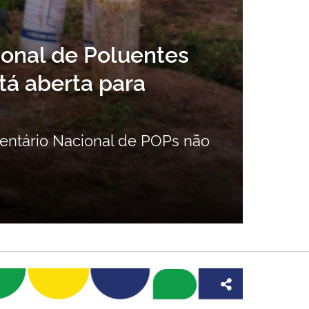
ional de Poluentes
tá aberta para
Man
pre
ventário Nacional de POPs não
Legi
soci