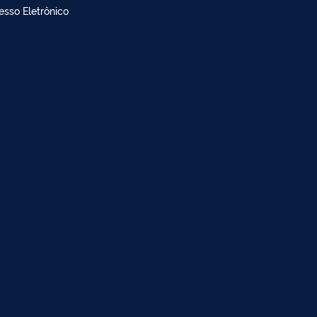
doria
dimento à imprensa
esso Eletrônico