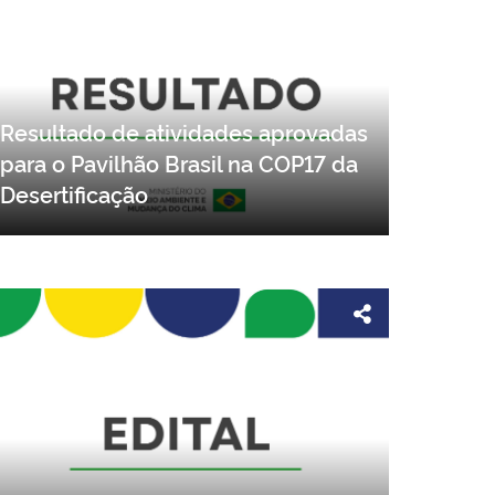
Resultado de atividades aprovadas
para o Pavilhão Brasil na COP17 da
Desertificação