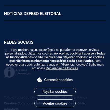
NOTÍCIAS DEFESO ELEITORAL
REDES SOCIAIS
Para melhorar a sua experiência na plataforma e prover serviços
personalizados, utilizamos cookies.
Ao aceitar, você terá acesso a todas
as funcionalidades do site. Se clicar em "Rejeitar Cookies", os cookies
que não forem estritamente necessários serão desativados.
Para
escolher quais quer autorizar, clique em "Gerenciar cookies". Saiba mais
em nossa
Declaração de Cookies
.
Acesso à
Informação
Gerenciar cookies
Rejeitar cookies
Todo o conteúdo deste site está publicado sob a licença
Aceitar cookies
Creative Commons Atribuição-SemDerivações 3.0 Não
Adaptada
.