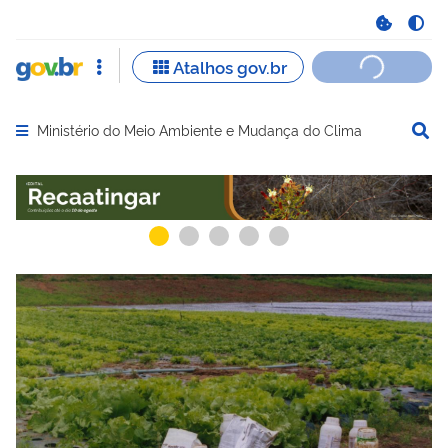
Ministério do Meio Ambiente e Mudança do Clima
Abrir menu principal de navegação
Serviços recomendados para você
Serviços ma