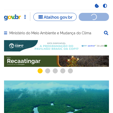
Ministério do Meio Ambiente e Mudança do Clima
Abrir menu principal de navegação
Serviços recomendados para você
Serviços ma