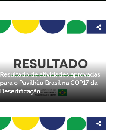
Resultado de atividades aprovadas
para o Pavilhão Brasil na COP17 da
Desertificação