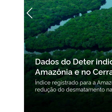
Consulta pública so
Orgânicos Persistent
contribuições
Consulta pública recebe cont
intencionais até 24 de agosto