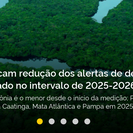
bre o Segundo Inventário Nac
es (POPs) não intencionais es
ribuições para a atualização do Segundo In