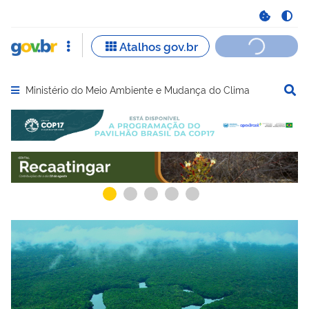
Ministério do Meio Ambiente e Mudança do Clima
Abrir menu principal de navegação
Serviços recomendados para você
Serviços ma