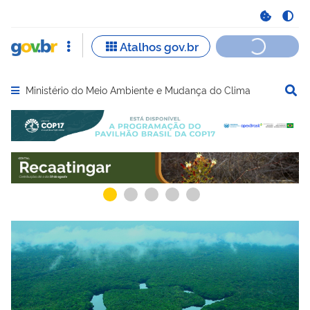
Ministério do Meio Ambiente e Mudança do Clima
Abrir menu principal de navegação
Serviços recomendados para você
Serviços ma