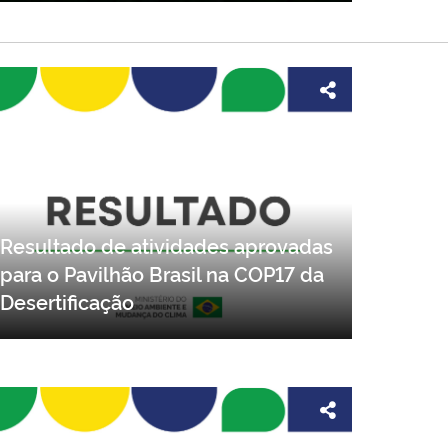
Resultado de atividades aprovadas
para o Pavilhão Brasil na COP17 da
Desertificação