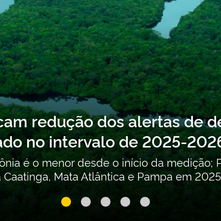
Consulta pública sobre o Seg
Orgânicos Persistentes (POPs)
contribuições
Consulta pública recebe contribuições para
intencionais até 24 de agosto