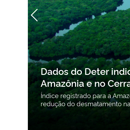
de desmatamento na
2026
ição; Prodes também aponta
2025