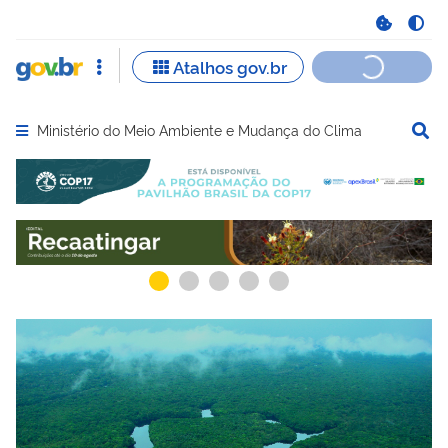
Ministério do Meio Ambiente e Mudança do Clima
Abrir menu principal de navegação
Serviços recomendados para você
Serviços ma