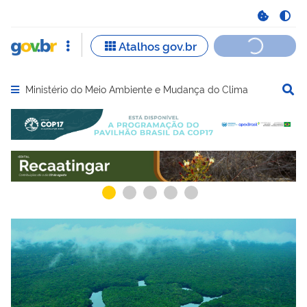
Ministério do Meio Ambiente e Mudança do Clima
Abrir menu principal de navegação
Serviços recomendados para você
Serviços ma