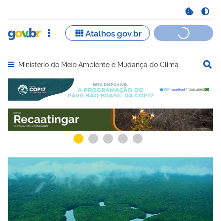
Ministério do Meio Ambiente e Mudança do Clima
Abrir menu principal de navegação
Serviços recomendados para você
Serviços ma