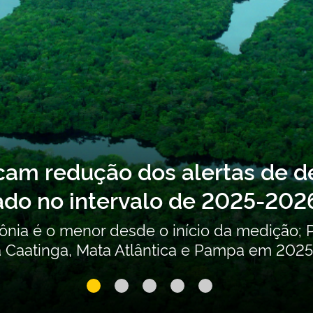
sobre o Segundo Inventário N
entes (POPs) não intencionais
ontribuições para a atualização do Segundo
sto