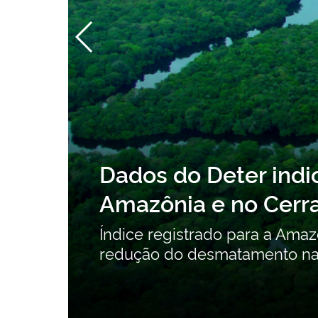
Consulta pública 
na
Orgânicos Persist
contribuições
ta
Consulta pública recebe c
intencionais até 24 de ago