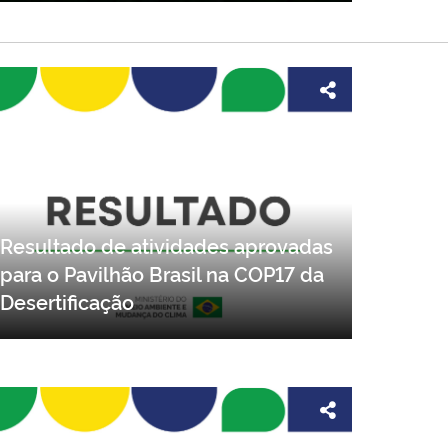
Resultado de atividades aprovadas
para o Pavilhão Brasil na COP17 da
Desertificação