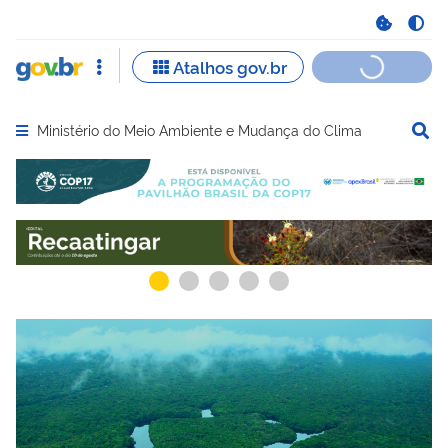
Ministério do Meio Ambiente e Mudança do Clima
Abrir menu principal de navegação
Serviços recomendados para você
Serviços ma