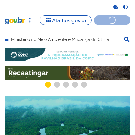
Ministério do Meio Ambiente e Mudança do Clima
Abrir menu principal de navegação
Serviços recomendados para você
Serviços ma