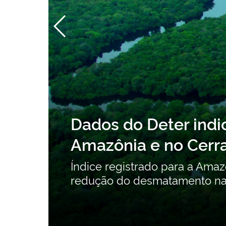
Consulta pública s
a
Orgânicos Persisten
contribuições
Consulta pública recebe cont
intencionais até 24 de agost