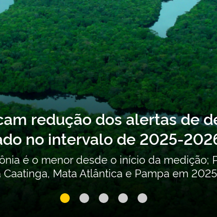
obre o Segundo Inventário Nac
tes (POPs) não intencionais e
ribuições para a atualização do Segundo I
o