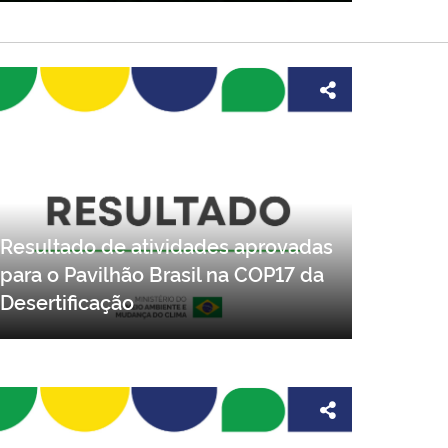
Resultado de atividades aprovadas
para o Pavilhão Brasil na COP17 da
Desertificação