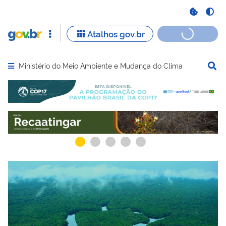
Ministério do Meio Ambiente e Mudança do Clima
Abrir menu principal de navegação
Serviços recomendados para você
Serviços ma