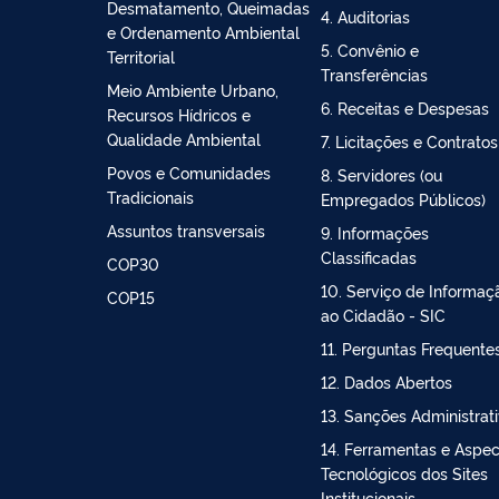
Bioeconomia
2. Ações e Programas
Controle do
3. Participação Social
Desmatamento, Queimadas
4. Auditorias
e Ordenamento Ambiental
5. Convênio e
Territorial
Transferências
Meio Ambiente Urbano,
6. Receitas e Despesas
Recursos Hídricos e
Qualidade Ambiental
7. Licitações e Contratos
Povos e Comunidades
8. Servidores (ou
Tradicionais
Empregados Públicos)
Assuntos transversais
9. Informações
Classificadas
COP30
10. Serviço de Informaç
COP15
ao Cidadão - SIC
11. Perguntas Frequente
12. Dados Abertos
13. Sanções Administrat