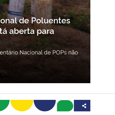
ional de Poluentes
tá aberta para
Man
pre
ventário Nacional de POPs não
Legi
soci