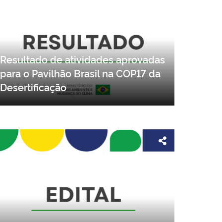
Resultado de atividades aprovadas
para o Pavilhão Brasil na COP17 da
Desertificação