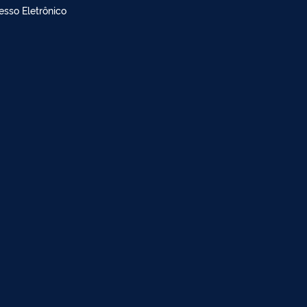
doria
dimento à imprensa
esso Eletrônico