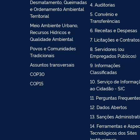
Bioeconomia
2. Ações e Programas
Controle do
3. Participação Social
Desmatamento, Queimadas
4. Auditorias
e Ordenamento Ambiental
5. Convênio e
Territorial
Transferências
Meio Ambiente Urbano,
6. Receitas e Despesas
Recursos Hídricos e
Qualidade Ambiental
7. Licitações e Contratos
Povos e Comunidades
8. Servidores (ou
Tradicionais
Empregados Públicos)
Assuntos transversais
9. Informações
Classificadas
COP30
10. Serviço de Informaç
COP15
ao Cidadão - SIC
11. Perguntas Frequente
12. Dados Abertos
13. Sanções Administrat