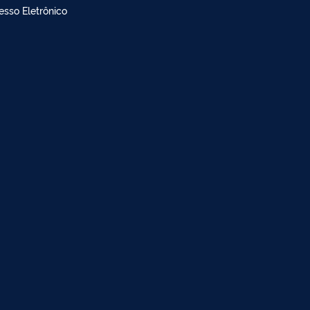
doria
dimento à imprensa
esso Eletrônico