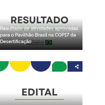
Resultado de atividades aprovadas
para o Pavilhão Brasil na COP17 da
Desertificação