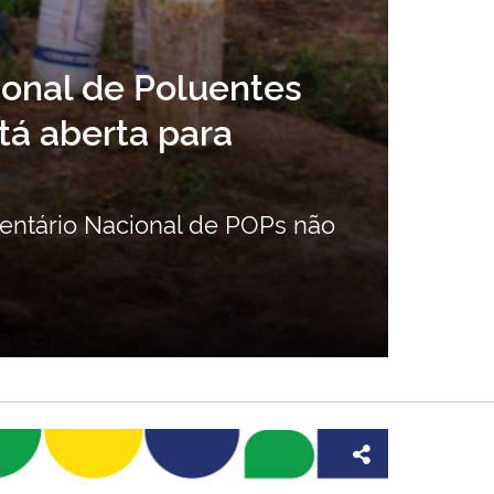
ional de Poluentes
tá aberta para
Man
pre
ventário Nacional de POPs não
Legi
soci