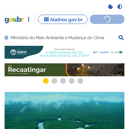
Ministério do Meio Ambiente e Mudança do Clima
Abrir menu principal de navegação
Serviços recomendados para você
Serviços ma