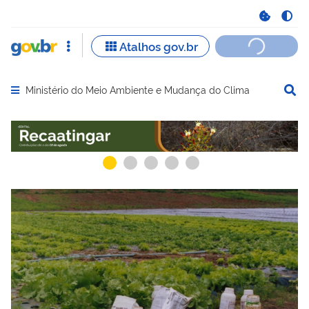
Ministério do Meio Ambiente e Mudança do Clima
Abrir menu principal de navegação
Serviços recomendados para você
Serviços ma