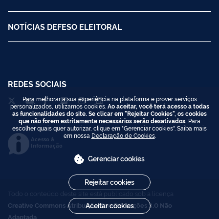
NOTÍCIAS DEFESO ELEITORAL
REDES SOCIAIS
Para melhorar a sua experiência na plataforma e prover serviços
personalizados, utilizamos cookies.
Ao aceitar, você terá acesso a todas
as funcionalidades do site. Se clicar em "Rejeitar Cookies", os cookies
que não forem estritamente necessários serão desativados.
Para
escolher quais quer autorizar, clique em "Gerenciar cookies". Saiba mais
em nossa
Declaração de Cookies
.
Acesso à
Informação
Gerenciar cookies
Rejeitar cookies
Todo o conteúdo deste site está publicado sob a licença
Aceitar cookies
Creative Commons Atribuição-SemDerivações 3.0 Não
Adaptada
.