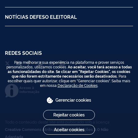
CANAIS DE ATENDIMENTO
NOTÍCIAS DEFESO ELEITORAL
Para melhorar a sua experiência na plataforma e prover serviços
personalizados, utilizamos cookies.
Ao aceitar, você terá acesso a todas
REDES SOCIAIS
as funcionalidades do site. Se clicar em "Rejeitar Cookies", os cookies
que não forem estritamente necessários serão desativados.
Para
escolher quais quer autorizar, clique em "Gerenciar cookies". Saiba mais
em nossa
Declaração de Cookies
.
Gerenciar cookies
Acesso à
Informação
Rejeitar cookies
Aceitar cookies
Todo o conteúdo deste site está publicado sob a licença