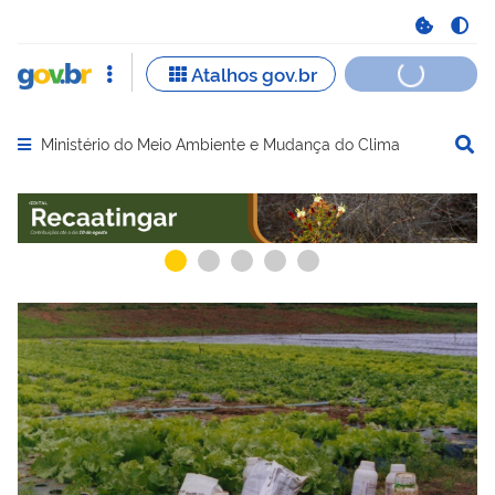
Ministério do Meio Ambiente e Mudança do Clima
Abrir menu principal de navegação
Serviços mais acessados do govbr
Serviços e