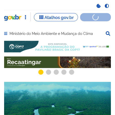
Ministério do Meio Ambiente e Mudança do Clima
Abrir menu principal de navegação
Serviços mais acessados do govbr
Serviços e