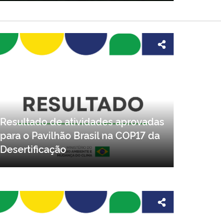
Resultado de atividades aprovadas
para o Pavilhão Brasil na COP17 da
Desertificação