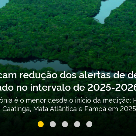
obre o Segundo Inventário Nac
tes (POPs) não intencionais e
ribuições para a atualização do Segundo I
o