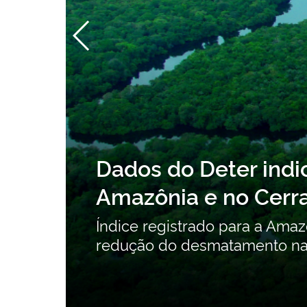
Consulta pública s
a
Orgânicos Persisten
contribuições
Consulta pública recebe cont
intencionais até 24 de agost