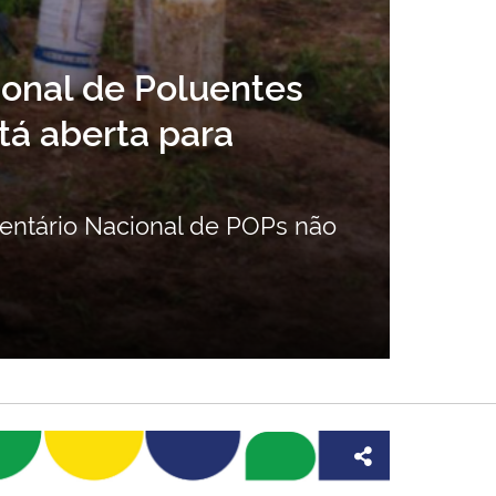
 Fogo: entenda os conceitos d
 e o controle de incêndios fl
mpletou dois anos em julho e estabelece di
sidade