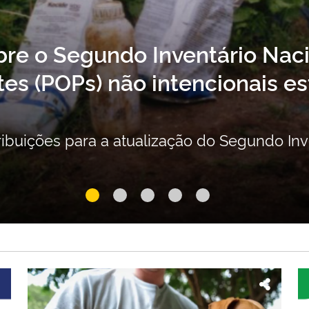
de Poluentes
rta para
Manejo do
prevenção
Nacional de POPs não
Legislação co
sociobiodiver