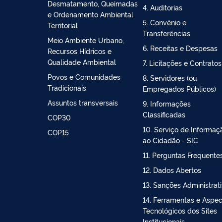
Bioeconomia
2. Ações e Programas
Controle do
3. Participação Social
Desmatamento, Queimadas
4. Auditorias
e Ordenamento Ambiental
5. Convênio e
Territorial
Transferências
Meio Ambiente Urbano,
6. Receitas e Despesas
Recursos Hídricos e
Qualidade Ambiental
7. Licitações e Contratos
Povos e Comunidades
8. Servidores (ou
Tradicionais
Empregados Públicos)
Assuntos transversais
9. Informações
Classificadas
COP30
10. Serviço de Informaç
COP15
ao Cidadão - SIC
11. Perguntas Frequente
12. Dados Abertos
13. Sanções Administrat