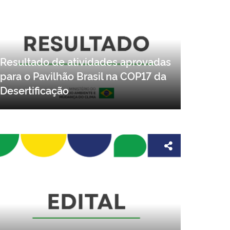
Resultado de atividades aprovadas
para o Pavilhão Brasil na COP17 da
Desertificação