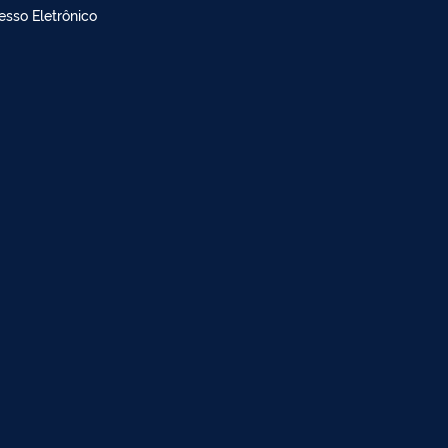
doria
dimento à imprensa
esso Eletrônico