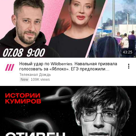
43:25
Новый удар по Wildberries. Навальная призвала
голосовать за «Яблоко». ЕГЭ предложили
отменить
Телеканал Дождь
New
109K views