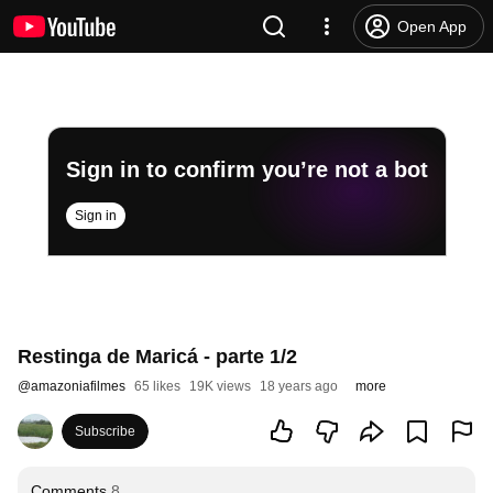
Open App
Sign in to confirm you’re not a bot
Sign in
Restinga de Maricá - parte 1/2
@
amazoniafilmes
65 likes
19K views
18 years ago
more
Subscribe
Comments
8