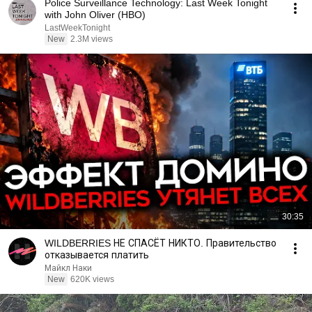
Police Surveillance Technology: Last Week Tonight
with John Oliver (HBO)
LastWeekTonight
New
2.3M views
30:35
WILDBERRIES НЕ СПАСЁТ НИКТО. Правительство
отказывается платить
Майкл Наки
New
620K views