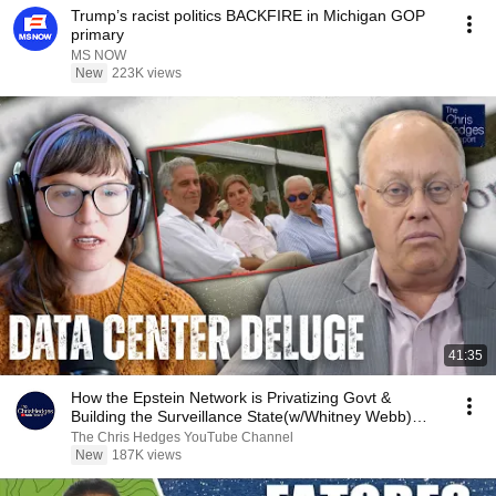
Trump’s racist politics BACKFIRE in Michigan GOP
primary
MS NOW
New
223K views
41:35
How the Epstein Network is Privatizing Govt &
Building the Surveillance State(w/Whitney Webb)
|TCHR
The Chris Hedges YouTube Channel
New
187K views