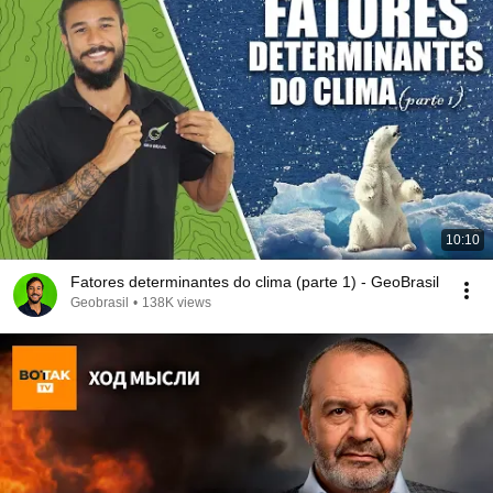
10:10
Fatores determinantes do clima (parte 1) - GeoBrasil
Geobrasil
•
138K views