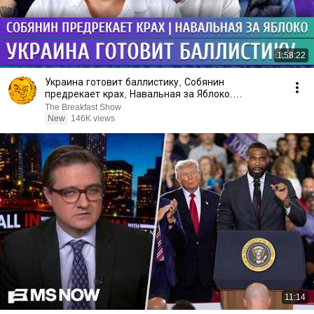
1:58:22
Украина готовит баллистику, Собянин
предрекает крах, Навальная за Яблоко.
Галлямов, Ганапольский
The Breakfast Show
New
146K views
11:14