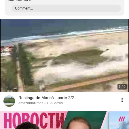
Comment...
7:49
Restinga de Maricá - parte 2/2
amazoniafilmes
•
13K views