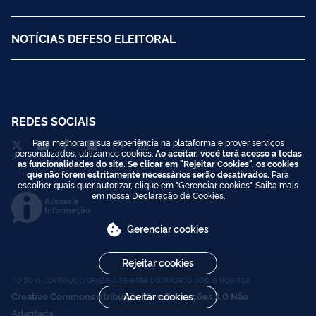
NOTÍCIAS DEFESO ELEITORAL
REDES SOCIAIS
Para melhorar a sua experiência na plataforma e prover serviços
personalizados, utilizamos cookies.
Ao aceitar, você terá acesso a todas
as funcionalidades do site. Se clicar em "Rejeitar Cookies", os cookies
que não forem estritamente necessários serão desativados.
Para
escolher quais quer autorizar, clique em "Gerenciar cookies". Saiba mais
em nossa
Declaração de Cookies
.
Acesso à
Informação
Gerenciar cookies
Rejeitar cookies
Todo o conteúdo deste site está publicado sob a licença
Aceitar cookies
Creative Commons Atribuição-SemDerivações 3.0 Não
Adaptada
.