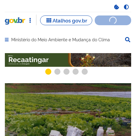
Ministério do Meio Ambiente e Mudança do Clima
Abrir menu principal de navegação
Serviços recomendados para você
Serviços ma