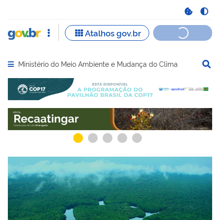
Ministério do Meio Ambiente e Mudança do Clima
Abrir menu principal de navegação
Serviços recomendados para você
Serviços ma