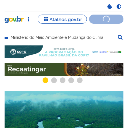
Ministério do Meio Ambiente e Mudança do Clima
Abrir menu principal de navegação
Serviços recomendados para você
Serviços ma