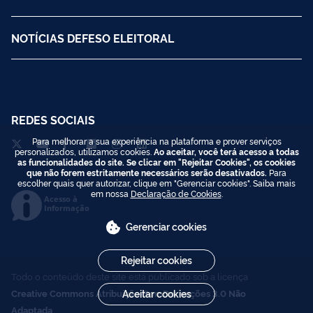
NOTÍCIAS DEFESO ELEITORAL
REDES SOCIAIS
Para melhorar a sua experiência na plataforma e prover serviços
personalizados, utilizamos cookies.
Ao aceitar, você terá acesso a todas
as funcionalidades do site. Se clicar em "Rejeitar Cookies", os cookies
que não forem estritamente necessários serão desativados.
Para
escolher quais quer autorizar, clique em "Gerenciar cookies". Saiba mais
em nossa
Declaração de Cookies
.
Acesso à
Informação
Gerenciar cookies
Rejeitar cookies
Todo o conteúdo deste site está publicado sob a licença
Aceitar cookies
Creative Commons Atribuição-SemDerivações 3.0 Não
Adaptada
.