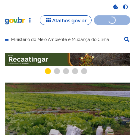
Ministério do Meio Ambiente e Mudança do Clima
Abrir menu principal de navegação
Serviços recomendados para você
Serviços ma