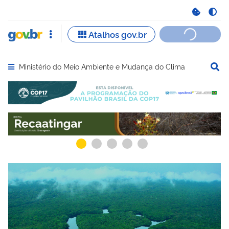
Ministério do Meio Ambiente e Mudança do Clima
Abrir menu principal de navegação
Serviços recomendados para você
Serviços ma