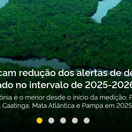
bre o Segundo Inventário Nac
es (POPs) não intencionais es
ribuições para a atualização do Segundo In