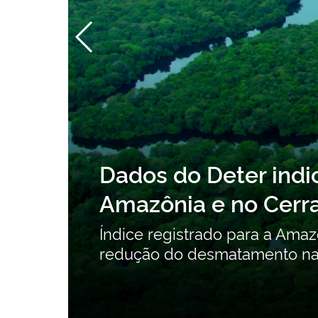
Consulta pública so
Orgânicos Persistent
contribuições
Consulta pública recebe cont
intencionais até 24 de agosto