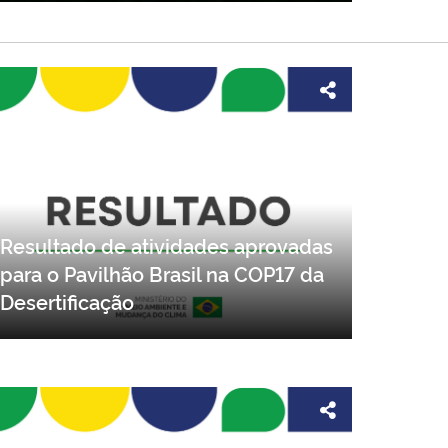
Resultado de atividades aprovadas
para o Pavilhão Brasil na COP17 da
Desertificação