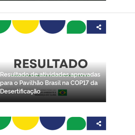
Resultado de atividades aprovadas
para o Pavilhão Brasil na COP17 da
Desertificação