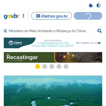
Ministério do Meio Ambiente e Mudança do Clima
Abrir menu principal de navegação
Serviços recomendados para você
Serviços ma