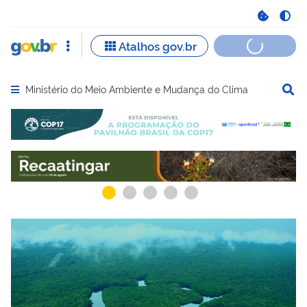
Ministério do Meio Ambiente e Mudança do Clima
Abrir menu principal de navegação
Serviços mais acessados do govbr
Serviços e