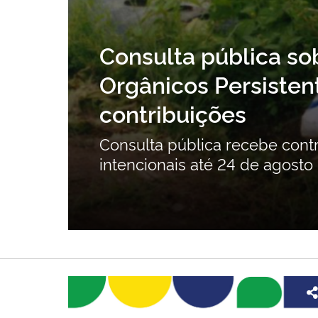
es
Manejo do Fogo: ent
prevenção e o contr
Ps não
Legislação completou dois an
sociobiodiversidade