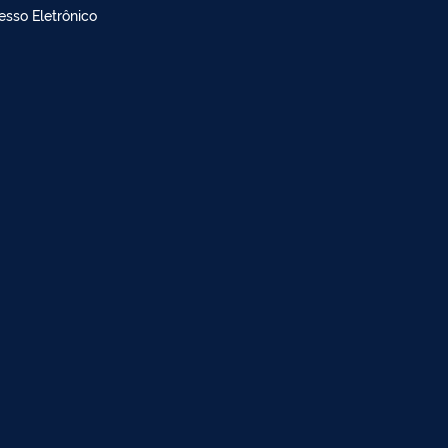
doria
dimento à imprensa
esso Eletrônico