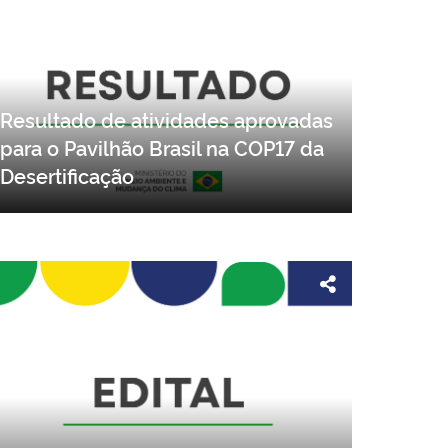
Resultado de atividades aprovadas
para o Pavilhão Brasil na COP17 da
Desertificação