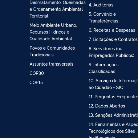
Bioeconomia
2. Ações e Programas
Controle do
3. Participação Social
Desmatamento, Queimadas
4. Auditorias
e Ordenamento Ambiental
5. Convênio e
Territorial
Transferências
Meio Ambiente Urbano,
6. Receitas e Despesas
Recursos Hídricos e
Qualidade Ambiental
7. Licitações e Contratos
Povos e Comunidades
8. Servidores (ou
Tradicionais
Empregados Públicos)
Assuntos transversais
9. Informações
Classificadas
COP30
10. Serviço de Informaç
COP15
ao Cidadão - SIC
11. Perguntas Frequente
12. Dados Abertos
13. Sanções Administrat