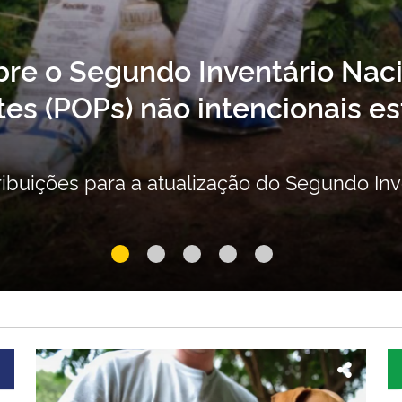
enda os conceitos da lei que 
ole de incêndios florestais
os em julho e estabelece diretrizes para a