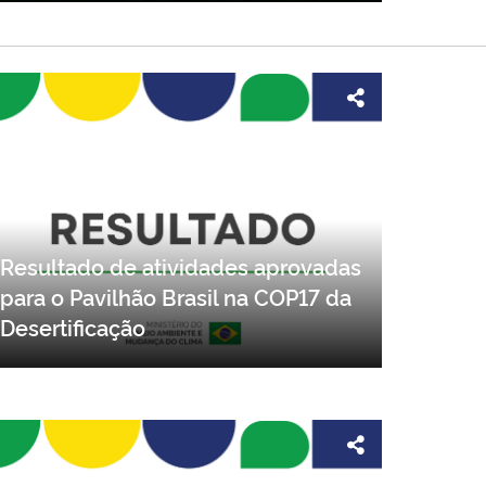
Resultado de atividades aprovadas
para o Pavilhão Brasil na COP17 da
Desertificação